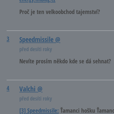
Proč je ten velkoobchod tajemství?
3
Speedmissile
@
před desíti roky
Nevíte prosím někdo kde se dá sehnat?
4
Valchi
@
před desíti roky
[3] Speedmissile:
Ťamanci hošku Ťamanc