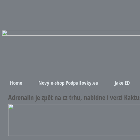
Home
Nový e-shop Podpultovky.eu
Jake ED
Adrenalin je zpět na cz trhu, nabídne i verzi Kakt