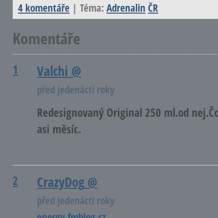
4 komentáře
| Téma:
Adrenalin
ČR
Komentáře
1
Valchi
@
před jedenácti roky
Redesignovaný Original 250 ml.od nej.
asi měsíc.
2
CrazyDog
@
před jedenácti roky
energy.fmblog.cz