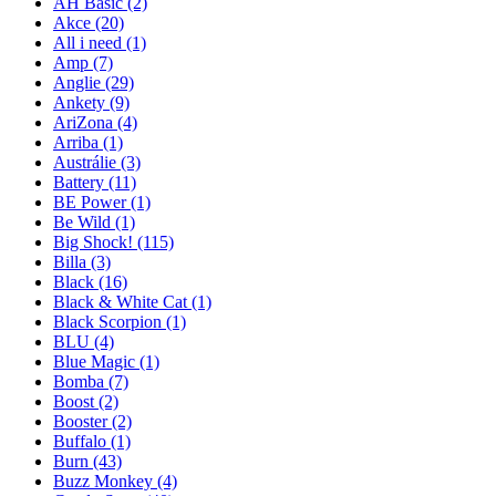
AH Basic
(2)
Akce
(20)
All i need
(1)
Amp
(7)
Anglie
(29)
Ankety
(9)
AriZona
(4)
Arriba
(1)
Austrálie
(3)
Battery
(11)
BE Power
(1)
Be Wild
(1)
Big Shock!
(115)
Billa
(3)
Black
(16)
Black & White Cat
(1)
Black Scorpion
(1)
BLU
(4)
Blue Magic
(1)
Bomba
(7)
Boost
(2)
Booster
(2)
Buffalo
(1)
Burn
(43)
Buzz Monkey
(4)