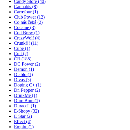
Candy Store
(40)
Cannabis
(8)
Carrefour
(1)
Club Power
(12)
Co nás čeká
(2)
Cocaine
(3)
Colt Brew
(1)
CrazyWolf
(4)
Crunk!!!
(11)
Cube
(1)
Cult
(2)
ČR
(185)
DC Power
(2)
Demon
(1)
Diablo
(1)
Divas
(3)
Doping C+
(1)
Dr. Pepper
(2)
DrinkMe
(1)
Dum Bum
(1)
Duracell
(1)
E-Shopy
(32)
E-Star
(2)
Effect
(4)
Empire
(1)