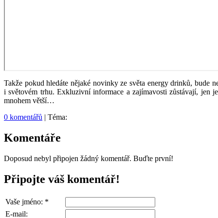
Takže pokud hledáte nějaké novinky ze světa energy drinků, bude nej
i světovém trhu. Exkluzivní informace a zajímavosti zůstávají, jen 
mnohem větší…
0 komentářů
| Téma:
Komentáře
Doposud nebyl připojen žádný komentář. Buďte první!
Připojte váš komentář!
Vaše jméno:
*
E-mail: