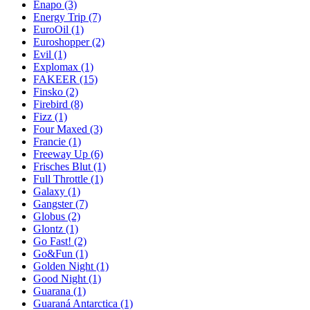
Enapo
(3)
Energy Trip
(7)
EuroOil
(1)
Euroshopper
(2)
Evil
(1)
Explomax
(1)
FAKEER
(15)
Finsko
(2)
Firebird
(8)
Fizz
(1)
Four Maxed
(3)
Francie
(1)
Freeway Up
(6)
Frisches Blut
(1)
Full Throttle
(1)
Galaxy
(1)
Gangster
(7)
Globus
(2)
Glontz
(1)
Go Fast!
(2)
Go&Fun
(1)
Golden Night
(1)
Good Night
(1)
Guarana
(1)
Guaraná Antarctica
(1)