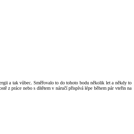
ergii a tak vůbec. Směřovalo to do tohoto bodu několik let a někdy to
stě z práce nebo s dítětem v náručí přispívá lépe během pár vteřin na