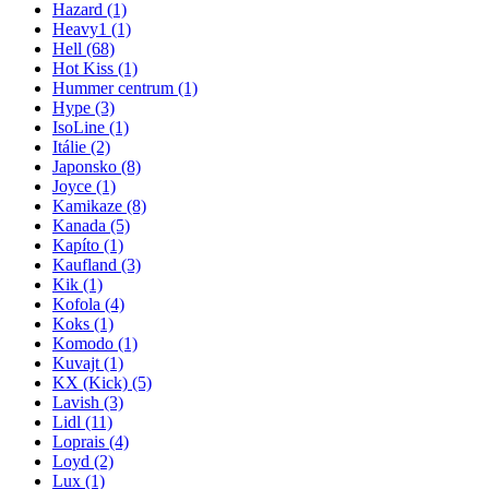
Hazard
(1)
Heavy1
(1)
Hell
(68)
Hot Kiss
(1)
Hummer centrum
(1)
Hype
(3)
IsoLine
(1)
Itálie
(2)
Japonsko
(8)
Joyce
(1)
Kamikaze
(8)
Kanada
(5)
Kapíto
(1)
Kaufland
(3)
Kik
(1)
Kofola
(4)
Koks
(1)
Komodo
(1)
Kuvajt
(1)
KX (Kick)
(5)
Lavish
(3)
Lidl
(11)
Loprais
(4)
Loyd
(2)
Lux
(1)