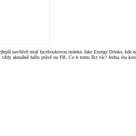
lepší navštívit mojí facebookovou stránku Jake Energy Drinks, kde na
je vždy aktuálně hážu právě na FB. Co k tomu říct víc? Jedna éra končí