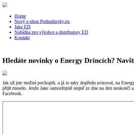
Home
Nový e-shop Podpultovky.eu
Jake ED
Nabídka pro výrobce a distributory ED
Kontakt
Hledáte novinky o Energy Drincích? Navšt
Jak už jste možná pochopili, a já to taky dopředu avizoval, na Energ
přijít muselo. Jenže Jake samozřejmě stejně ze dne na den neskončí a
Facebook.