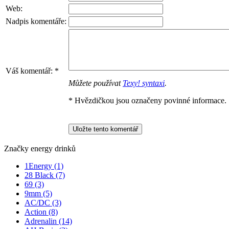
Web:
Nadpis komentáře:
Váš komentář:
*
Můžete používat
Texy! syntaxi
.
* Hvězdičkou jsou označeny povinné informace.
Značky energy drinků
1Energy
(1)
28 Black
(7)
69
(3)
9mm
(5)
AC/DC
(3)
Action
(8)
Adrenalin
(14)