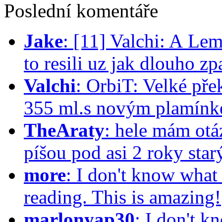
Poslední komentáře
Jake
:
[11] Valchi: A Lem
to resili uz jak dlouho 
Valchi
:
OrbiT: Velké pře
355 ml.s novým plamínk
TheAraty
:
hele mám otá
píšou pod asi 2 roky star
more
:
I don't know what 
reading. This is amazing!
marlonyap30
:
I don't k