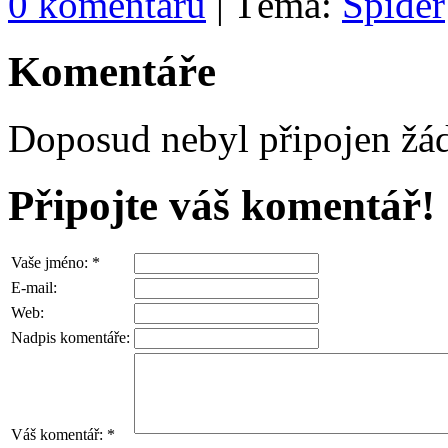
0 komentářů
| Téma:
Spider
Komentáře
Doposud nebyl připojen žá
Připojte váš komentář!
Vaše jméno:
*
E-mail:
Web:
Nadpis komentáře:
Váš komentář:
*