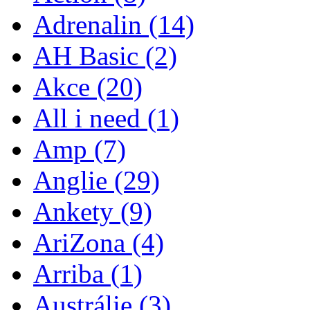
Adrenalin
(14)
AH Basic
(2)
Akce
(20)
All i need
(1)
Amp
(7)
Anglie
(29)
Ankety
(9)
AriZona
(4)
Arriba
(1)
Austrálie
(3)