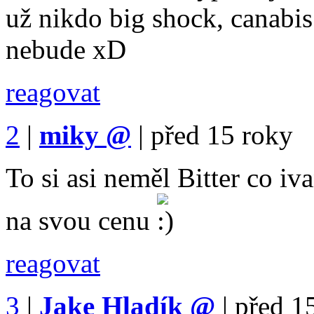
už nikdo big shock, canabis
nebude xD
reagovat
2
|
miky
@
|
před 15 roky
To si asi neměl Bitter co i
na svou cenu
reagovat
3
|
Jake Hladík
@
|
před 1