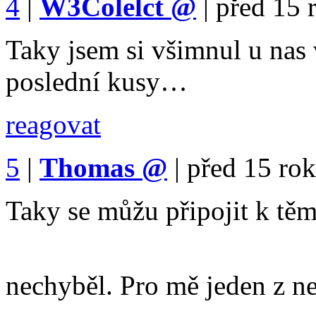
4
|
W3Colelct
@
|
před 15 
Taky jsem si všimnul u nas 
poslední kusy…
reagovat
5
|
Thomas
@
|
před 15 ro
Taky se můžu připojit k těm
nechyběl. Pro mě jeden z 