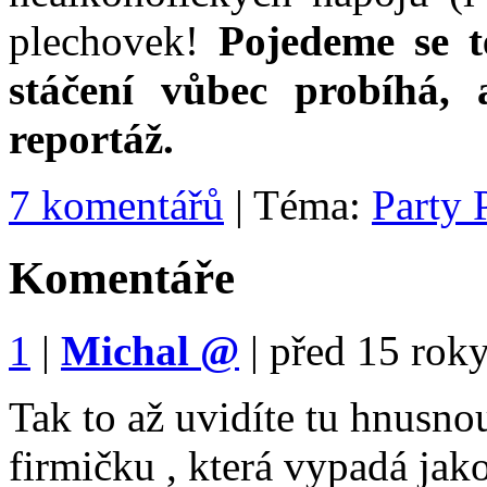
plechovek!
Pojedeme se t
stáčení vůbec probíhá,
reportáž.
7 komentářů
| Téma:
Party 
Komentáře
1
|
Michal
@
|
před 15 rok
Tak to až uvidíte tu hnusn
firmičku , která vypadá jak