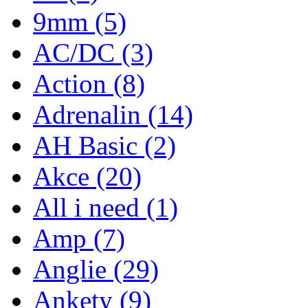
9mm
(5)
AC/DC
(3)
Action
(8)
Adrenalin
(14)
AH Basic
(2)
Akce
(20)
All i need
(1)
Amp
(7)
Anglie
(29)
Ankety
(9)