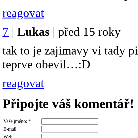
reagovat
7
|
Lukas
|
před 15 roky
tak to je zajimavy vi tady pi
teprve obevil…:D
reagovat
Připojte váš komentář!
Vaše jméno:
*
E-mail:
Web: