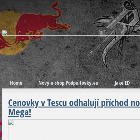
Home
Nový e-shop Podpultovky.eu
Jake ED
Cenovky v Tescu odhalují příchod n
Mega!