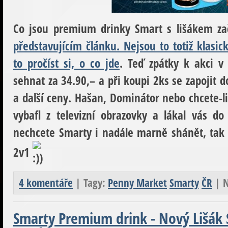
Co jsou premium drinky Smart s lišákem z
představujícím článku. Nejsou to totiž klasic
to pročíst si, o co jde
. Teď zpátky k akci 
sehnat za 34.90,– a při koupi 2ks se zapojit d
a další ceny. Hašan, Dominátor nebo chcete-l
vybafl z televizní obrazovky a lákal vás 
nechcete Smarty i nadále marně shánět, tak si
2v1
4 komentáře
| Tagy:
Penny Market
Smarty
ČR
| N
Smarty Premium drink - Nový Lišák 