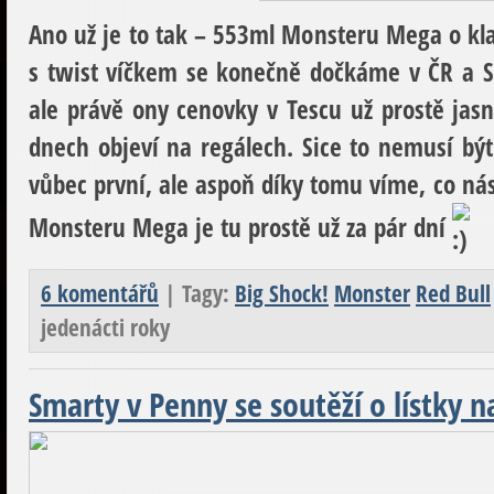
Ano už je to tak – 553ml Monsteru Mega o klas
s twist víčkem se konečně dočkáme v ČR a S
ale právě ony cenovky v Tescu už prostě jasně
dnech objeví na regálech. Sice to nemusí být
vůbec první, ale aspoň díky tomu víme, co ná
Monsteru Mega je tu prostě už za pár dní
6 komentářů
| Tagy:
Big Shock!
Monster
Red Bull
jedenácti roky
Smarty v Penny se soutěží o lístky n