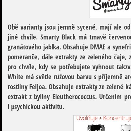
Obě varianty jsou jemně sycené, mají ale od
jiné chvíle. Smarty Black má tmavě červeno
granátového jablka. Obsahuje DMAE a synefri
pomeranče, dále extrakty ze zeleného čaje, 
pro chvíle, kdy se potřebujete vyhnout tak
White má světle růžovou barvu s příjemně ar
rostliny Feijoa. Obsahuje extrakty ze zelené k
extrakt z byliny Eleutherococcus. Určením pr
i psychickou aktivitu.