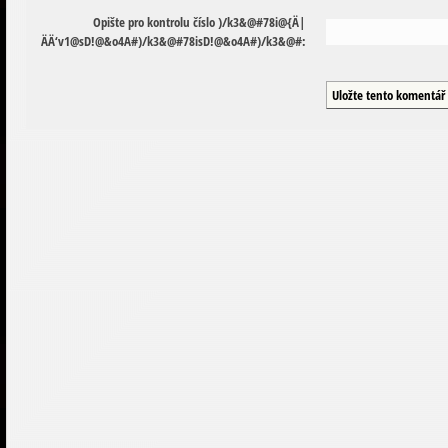
Opište pro kontrolu číslo
)
/
k
3
&
@
#
7
8
i
@
{
Ä
|
Ä
Ä
‘
v
1
@
s
D
!
@
&
o
4
A
#
)
/
k
3
&
@
#
7
8
i
s
D
!
@
&
o
4
A
#
)
/
k
3
&
@
#
: