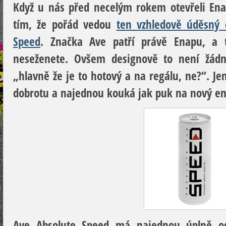
Když u nás před necelým rokem otevřeli Ena
tím, že pořád vedou
ten vzhledově úděsný 
Speed
. Značka Ave patří právě Enapu, a t
neseženete. Ovšem designově to není žádná
„hlavně že je to hotový a na regálu, ne?“. Je
dobrotu a najednou kouká jak puk na nový en
Ave Absolute Speed má najednou úplně od