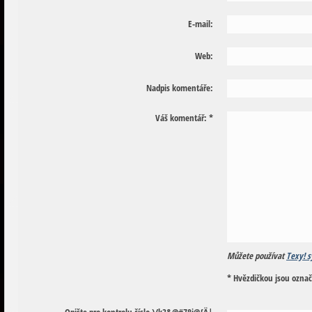
E-mail:
Web:
Nadpis komentáře:
Váš komentář:
*
Můžete používat
Texy! s
* Hvězdičkou jsou ozna
Opište pro kontrolu číslo
)
/
k
3
&
@
#
7
8
i
@
{
Ä
|