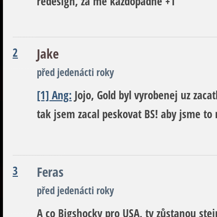
redesign, za mě každopádně +1
2
Jake
před jedenácti roky
[1] Ang:
Jojo, Gold byl vyrobenej uz zaca
tak jsem zacal peskovat BS! aby jsme to
3
Feras
před jedenácti roky
A co Bigshocky pro USA, ty zůstanou ste