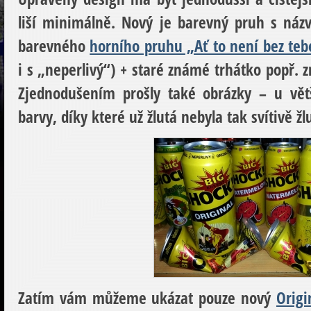
liší minimálně. Nový je barevný pruh s náz
barevného
horního pruhu „Ať to není bez teb
i s „neperlivý“) + staré známé trhátko popř. 
Zjednodušením prošly také obrázky – u větš
barvy, díky které už žlutá nebyla tak svítivě žl
Zatím vám můžeme ukázat pouze nový
Origi