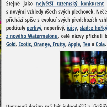
Stejně jako
největší tuzemský konkurent
s
s novými vzhledy všech svých plechovek. Neček
přichází spíše s evolucí svých předchozích vz
podtituly
perlivý
, neperlivý,
juicy
,
sladce hořk
z nového Watermelonu
, celé názvy příchut
Gold
,
Exotic, Orange, Fruity
,
Apple
,
Tea
a
Cola
.
Upravený design má být jednodušší a čistějš