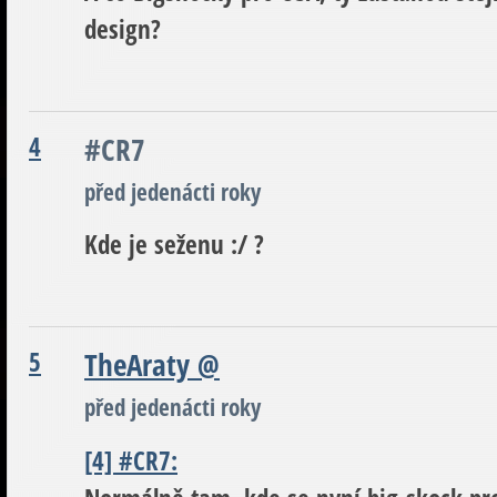
design?
4
#CR7
před jedenácti roky
Kde je seženu :/ ?
5
TheAraty
@
před jedenácti roky
[4] #CR7: