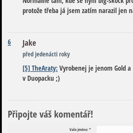
Normálně tam, kde se nyní big-skock pr
protože třeba já jsem zatím narazil jen n
6
Jake
před jedenácti roky
[5] TheAraty:
Vyrobenej je jenom Gold a O
v Duopacku ;)
Připojte váš komentář!
Vaše jméno:
*