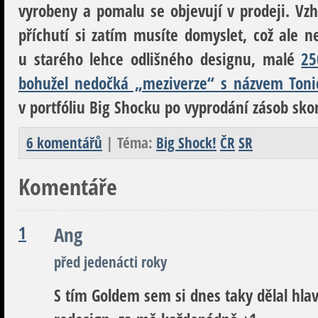
vyrobeny a pomalu se objevují v prodeji. Vz
příchutí si zatím musíte domyslet, což ale n
u starého lehce odlišného designu, malé
25
bohužel nedočká „meziverze“ s názvem Toni
v portfóliu Big Shocku po vyprodání zásob sko
6 komentářů
| Téma:
Big Shock!
ČR
SR
Komentáře
1
Ang
před jedenácti roky
S tím Goldem sem si dnes taky dělal hlav