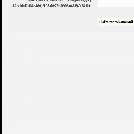
Ä
Ä
‘
v
1
@
s
D
!
@
&
o
4
A
#
)
/
k
3
&
@
#
7
8
i
s
D
!
@
&
o
4
A
#
)
/
k
3
&
@
#
: