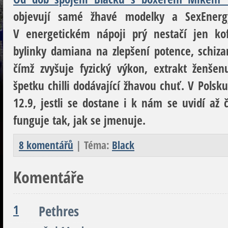
objevují samé žhavé modelky a SexEnerg
V energetickém nápoji prý nestačí jen kof
bylinky damiana na zlepšení potence, schiza
čímž zvyšuje fyzický výkon, extrakt ženšen
špetku chilli dodávající žhavou chuť. V Polsk
12.9, jestli se dostane i k nám se uvidí až
funguje tak, jak se jmenuje.
8 komentářů
| Téma:
Black
Komentáře
1
Pethres