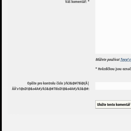
Váš komentář:
*
Můžete používat
Texy! s
* Hvězdičkou jsou ozna
Opište pro kontrolu číslo
)
/
k
3
&
@
#
7
8
i
@
{
Ä
|
Ä
Ä
‘
v
1
@
s
D
!
@
&
o
4
A
#
)
/
k
3
&
@
#
7
8
i
s
D
!
@
&
o
4
A
#
)
/
k
3
&
@
#
: