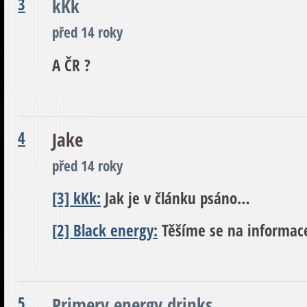
3
kKk
před 14 roky
A ČR ?
4
Jake
před 14 roky
[3] kKk:
Jak je v článku psáno…
[2] Black energy:
Těšíme se na informac
5
Primery energy drinks