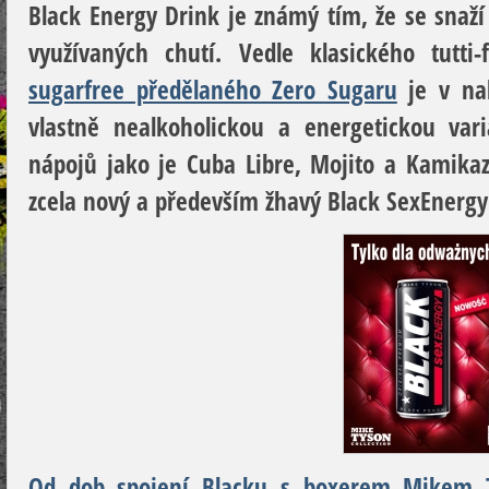
Black Energy Drink je známý tím, že se snaž
využívaných chutí. Vedle klasického tutti
sugarfree předělaného Zero Sugaru
je v nab
vlastně nealkoholickou a energetickou vari
nápojů jako je Cuba Libre, Mojito a Kamikaze
zcela nový a především žhavý Black SexEnergy
Od dob spojení Blacku s boxerem Mikem