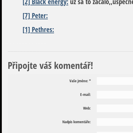
[2] Black energy:
už sa to začalo,,úspeč
[7] Peter:
[1] Pethres:
Připojte váš komentář!
Vaše jméno:
*
E-mail:
Web:
Nadpis komentáře: