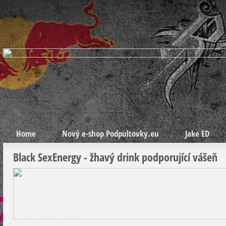
Home
Nový e-shop Podpultovky.eu
Jake ED
Black SexEnergy - žhavý drink podporující vášeň