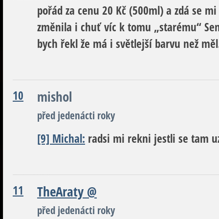
pořád za cenu 20 Kč (500ml) a zdá se mi 
změnila i chuť víc k tomu „starému“ Sem
bych řekl že má i světlejší barvu než měl
10
mishol
před jedenácti roky
[9] Michal:
radsi mi rekni jestli se tam uz
11
TheAraty
@
před jedenácti roky