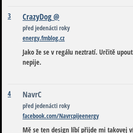
3
CrazyDog
@
před jedenácti roky
energy.fmblog.cz
Jako že se v regálu neztratí. Určitě upou
nepije.
4
NavrC
před jedenácti roky
facebook.com/Navrcpijeenergy
Mě se ten design líbí přijde mi takovej v