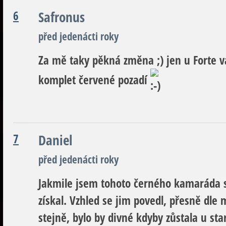
6
Safronus
před jedenácti roky
Za mě taky pěkná změna ;) jen u Forte v
komplet červené pozadí
7
Daniel
před jedenácti roky
Jakmile jsem tohoto černého kamaráda s
získal. Vzhled se jim povedl, přesně dl
stejně, bylo by divné kdyby zůstala u sta