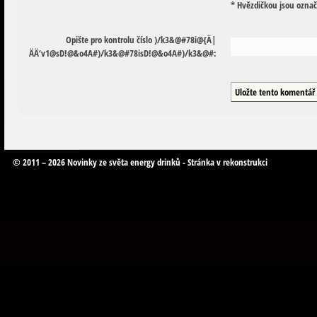
* Hvězdičkou jsou ozna
Opište pro kontrolu číslo
)
/
k
3
&
@
#
7
8
i
@
{
Ä
|
Ä
Ä
‘
v
1
@
s
D
!
@
&
o
4
A
#
)
/
k
3
&
@
#
7
8
i
s
D
!
@
&
o
4
A
#
)
/
k
3
&
@
#
:
© 2011 – 2026 Novinky ze světa energy drinků - Stránka v rekonstrukci