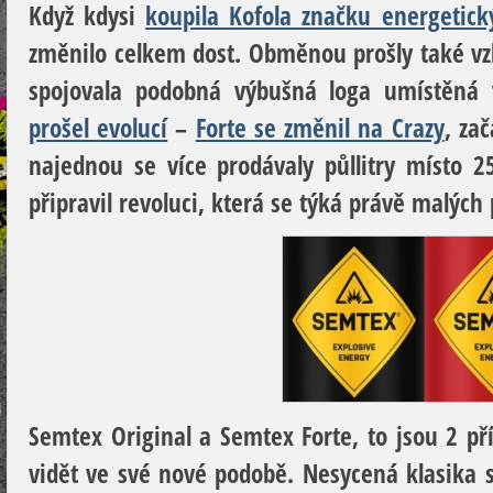
Když kdysi
koupila Kofola značku energetic
změnilo celkem dost. Obměnou prošly také vz
spojovala podobná výbušná loga umístěná v
prošel evolucí
–
Forte se změnil na Crazy
, za
najednou se více prodávaly půllitry místo 
připravil revoluci, která se týká právě malých
Semtex Original a Semtex Forte, to jsou 2 p
vidět ve své nové podobě. Nesycená klasika 