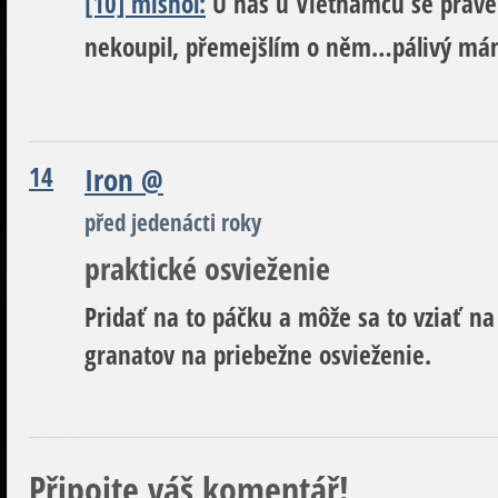
[10] mishol:
U nás u Vietnamců se právě o
nekoupil, přemejšlím o něm…pálivý mám
14
Iron
@
před jedenácti roky
praktické osvieženie
Pridať na to páčku a môže sa to vziať na
granatov na priebežne osvieženie.
Připojte váš komentář!