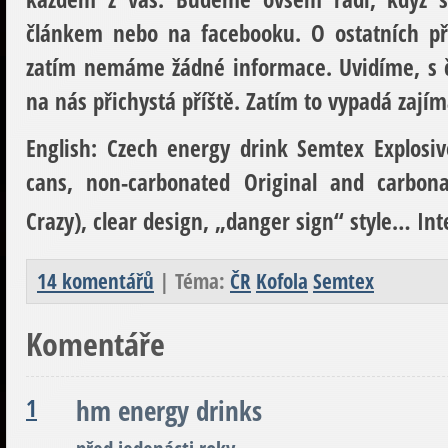
článkem nebo na facebooku. O ostatních pří
zatím nemáme žádné informace. Uvidíme, s č
na nás přichystá příště. Zatím to vypadá zají
English:
Czech energy drink Semtex Explosiv
cans, non-carbonated Original and carbon
Crazy), clear design, „danger sign“ style… Inte
14 komentářů
| Téma:
ČR
Kofola
Semtex
Komentáře
1
hm energy drinks