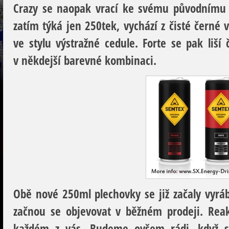
Crazy se naopak vrací ke svému původnímu n
zatím týká jen 250tek, vychází z čisté černé
ve stylu výstražné cedule. Forte se pak li
v někdejší barevné kombinaci.
Obě nové 250ml plechovky se již začaly vyrá
začnou se objevovat v běžném prodeji. Rea
každém z vás. Budeme ovšem rádi, když s