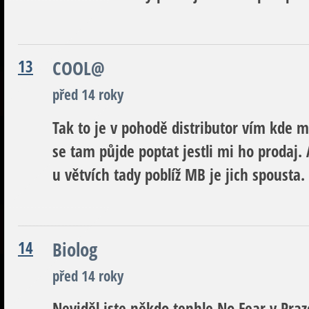
13
COOL@
před 14 roky
Tak to je v pohodě distributor vím kde m
se tam půjde poptat jestli mi ho prodaj
u větvích tady poblíž MB je jich spousta.
14
Biolog
před 14 roky
Neviděl jste někdo tenhle No Fear v Praz