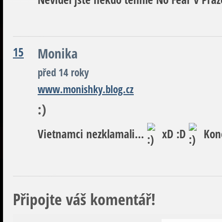
15
Monika
před 14 roky
www.monishky.blog.cz
:)
Vietnamci nezklamali…
xD :D
Kone
Připojte váš komentář!