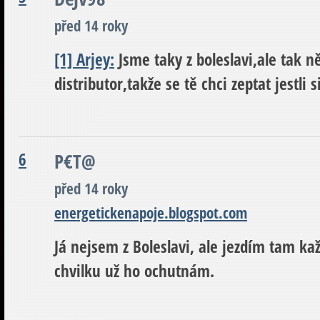
před 14 roky
[1] Arjey:
Jsme taky z boleslavi,ale tak 
distributor,takže se tě chci zeptat jestli s
6
P€T@
před 14 roky
energetickenapoje.blogspot.com
Já nejsem z Boleslavi, ale jezdím tam ka
chvilku už ho ochutnám.