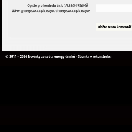
Opište pro kontrolu číslo
)
/
k
3
&
@
#
7
8
i
@
{
Ä
|
Ä
Ä
‘
v
1
@
s
D
!
@
&
o
4
A
#
)
/
k
3
&
@
#
7
8
i
s
D
!
@
&
o
4
A
#
)
/
k
3
&
@
#
:
© 2011 – 2026 Novinky ze světa energy drinků - Stránka v rekonstrukci