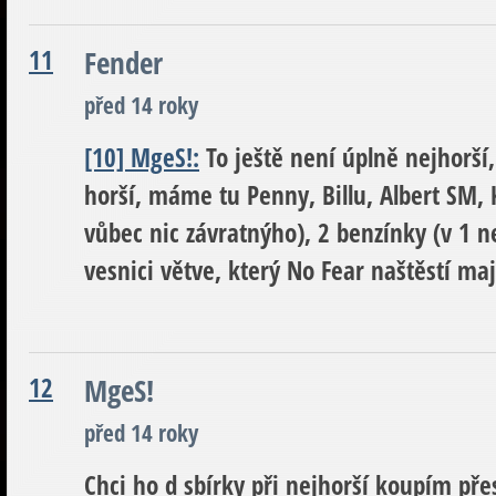
11
Fender
před 14 roky
[10] MgeS!:
To ještě není úplně nejhorší, 
horší, máme tu Penny, Billu, Albert SM,
vůbec nic závratnýho), 2 benzínky (v 1 n
vesnici větve, který No Fear naštěstí maj
12
MgeS!
před 14 roky
Chci ho d sbírky při nejhorší koupím přes