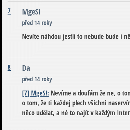
7
MgeS!
před 14 roky
Nevíte náhdou jestli to nebude bude i ně
8
Da
před 14 roky
[7] MgeS!:
Nevíme a doufám že ne, o tom
o tom, že ti každej plech všichni naserví
něco udělat, a né to najít v každým Int