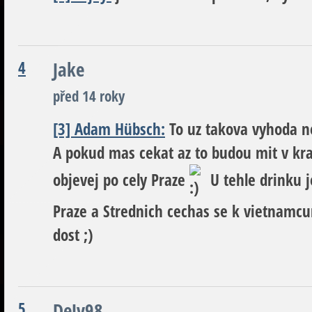
4
Jake
před 14 roky
[3] Adam Hübsch:
To uz takova vyhoda ne
A pokud mas cekat az to budou mit v kra
objevej po cely Praze
U tehle drinku j
Praze a Strednich cechas se k vietnamc
dost ;)
5
DeJv98