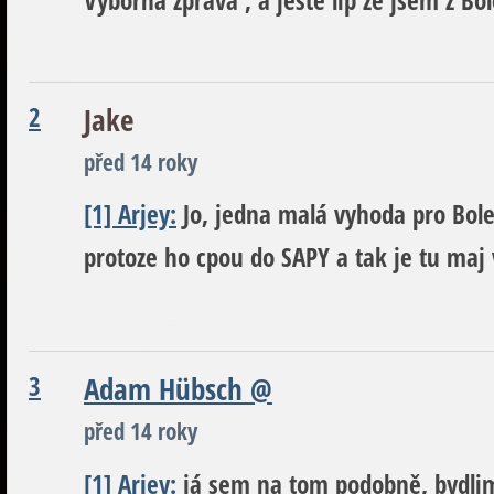
Výborná zpráva , a ještě líp že jsem z Bol
2
Jake
před 14 roky
[1] Arjey:
Jo, jedna malá vyhoda pro Boles
protoze ho cpou do SAPY a tak je tu ma
3
Adam Hübsch
@
před 14 roky
[1] Arjey:
já sem na tom podobně, bydlim