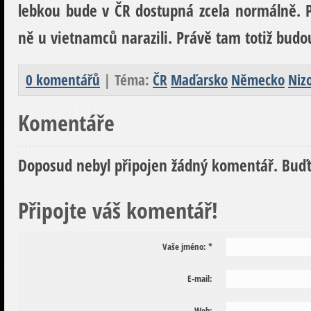
lebkou bude v ČR dostupná zcela normálně. Po
ně u vietnamců narazili. Právě tam totiž budou
0 komentářů
| Téma:
ČR
Maďarsko
Německo
Niz
Komentáře
Doposud nebyl připojen žádný komentář. Buďt
Připojte váš komentář!
Vaše jméno:
*
E-mail:
Web: