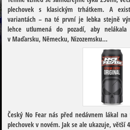
plechovek s klasickým trhátkem. A exis
variantách – na té první je lebka stejně vý
lehce utlumená do pozadí, aby nelákala t
v Maďarsku, Německu, Nizozemsku…
Český No Fear nás před nedávnem lákal na t
plechovek v novém. Jak se ale ukazuje, větší 