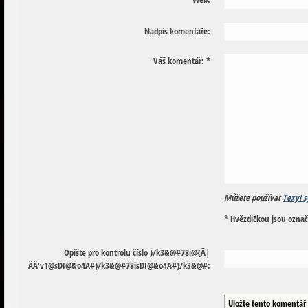
Nadpis komentáře:
Váš komentář:
*
Můžete používat
Texy! s
* Hvězdičkou jsou ozna
Opište pro kontrolu číslo
)
/
k
3
&
@
#
7
8
i
@
{
Ä
|
Ä
Ä
‘
v
1
@
s
D
!
@
&
o
4
A
#
)
/
k
3
&
@
#
7
8
i
s
D
!
@
&
o
4
A
#
)
/
k
3
&
@
#
: