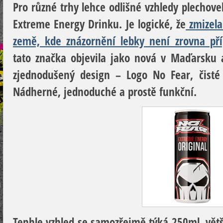
Pro různé trhy lehce odlišné vzhledy plechove
Extreme Energy Drinku. Je logické, že
zmizela
země, kde znázornění lebky není zrovna př
tato značka objevila jako nová v Maďarsku 
zjednodušený design – Logo No Fear, čisté 
Nádherné, jednoduché a prostě funkční.
Tenhle vzhled se samozřejmě týká 250ml, vět