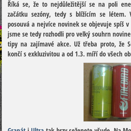
Říká se, že to nejdůležitější se na poli e
začátku sezóny, tedy s blížícím se létem. 
posouvá a nejvíce novinek se objevuje spíš v 
jsme se tedy rozhodli pro velký souhrn novi
tipy na zajímavé akce. Už třeba proto, že
S
končí s exkluzivitou a od 1.3. míří do všech o
Granát
i
Ultra
tak brzy seženete všude. Na Mo