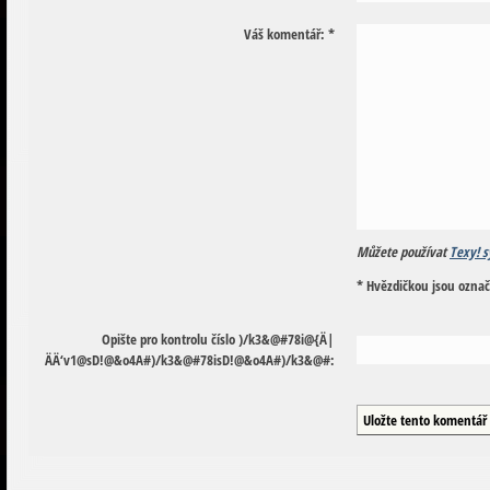
Váš komentář:
*
Můžete používat
Texy! s
* Hvězdičkou jsou ozna
Opište pro kontrolu číslo
)
/
k
3
&
@
#
7
8
i
@
{
Ä
|
Ä
Ä
‘
v
1
@
s
D
!
@
&
o
4
A
#
)
/
k
3
&
@
#
7
8
i
s
D
!
@
&
o
4
A
#
)
/
k
3
&
@
#
: