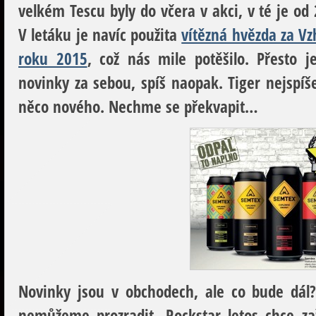
velkém Tescu byly do včera v akci, v té je od
V letáku je navíc použita
vítězná hvězda za V
roku 2015
, což nás mile potěšilo. Přesto
novinky za sebou, spíš naopak.
Tiger
nejspí
něco nového. Nechme se překvapit…
Novinky jsou v obchodech, ale co bude dál
nemůžeme prozradit.
Rockstar
letos chce za