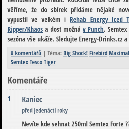
věříme, že do sbírek přidáme nějaké nov
vypustil ve velkém i
Rehab Energy Iced 
Ripper/Khaos
a dost možná
v Punch
.
Semtex 
sezóna vše ukáže. Sledujte Energy-Drinks.cz a 
6 komentářů
| Téma:
Big Shock!
Firebird
Maximal
Semtex
Tesco
Tiger
Komentáře
1
Kaniec
před jedenácti roky
Nevíte kde sehnat 250ml Semtex Forte ?? 