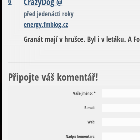
6
CrazyDog
@
před jedenácti roky
energy.fmblog.cz
Granát mají v hrušce. Byl i v letáku. A F
Připojte váš komentář!
Vaše jméno:
*
E-mail:
Web:
Nadpis komentáře: