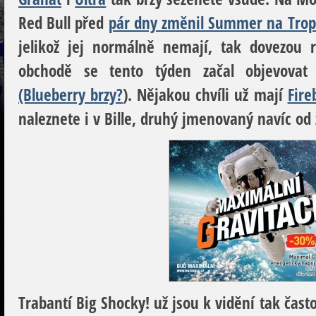
Red Bull
před
pár dny změnil Summer na Trop
jelikož jej normálně nemají, tak dovezou 
obchodě se tento týden začal objevova
(Blueberry brzy?
). Nějakou chvíli už mají
Fire
naleznete i v Bille, druhý jmenovaný navíc od z
Trabantí Big Shocky!
už jsou k vidění tak čast