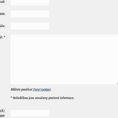
ail:
eb:
áře:
ř:
*
Můžete používat
Texy! syntaxi
.
* Hvězdičkou jsou označeny povinné informace.
@
{
Ä
|
@
#
: