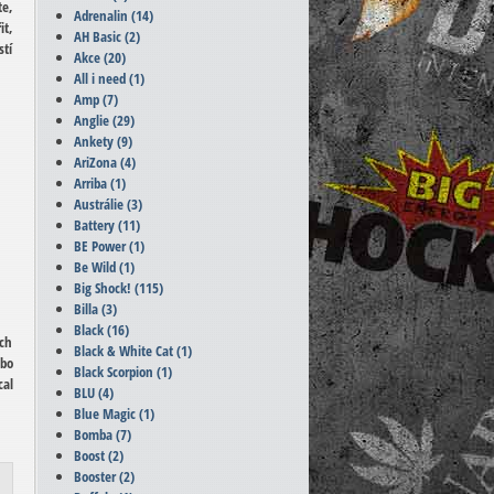
te,
Adrenalin
(14)
it,
AH Basic
(2)
stí
Akce
(20)
All i need
(1)
Amp
(7)
Anglie
(29)
Ankety
(9)
AriZona
(4)
Arriba
(1)
Austrálie
(3)
Battery
(11)
BE Power
(1)
Be Wild
(1)
Big Shock!
(115)
Billa
(3)
Black
(16)
ích
Black & White Cat
(1)
ebo
Black Scorpion
(1)
cal
BLU
(4)
Blue Magic
(1)
Bomba
(7)
Boost
(2)
Booster
(2)