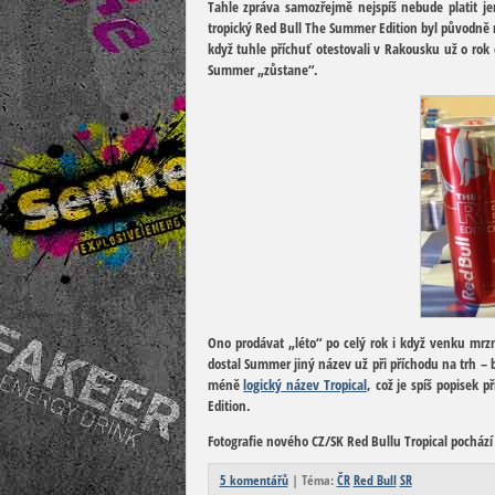
Tahle zpráva samozřejmě nejspíš nebude platit je
tropický Red Bull The Summer Edition byl původně na
když tuhle příchuť otestovali v Rakousku už o rok 
Summer „zůstane“.
Ono prodávat „léto“ po celý rok i když venku mrzn
dostal Summer jiný název už při příchodu na trh –
méně
logický název Tropical
, což je spíš popisek 
Edition.
Fotografie nového CZ/SK Red Bullu Tropical pochází
5 komentářů
| Téma:
ČR
Red Bull
SR