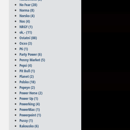
No Fear
(28)
Norma
(8)
Norsko
(4)
Nos
(4)
NRGY
(1)
ok,-
(11)
Ostatní
(88)
Oxxo
(3)
P6
(1)
Party Power
(6)
Penny Market
(5)
Pepsi
(4)
Pit Bull
(1)
Planet
(2)
Polsko
(18)
Popeye
(2)
Power Horse
(2)
Power Up
(1)
Powerking
(4)
PowerMax
(1)
Powerpoint
(1)
Pussy
(1)
Rakousko
(6)