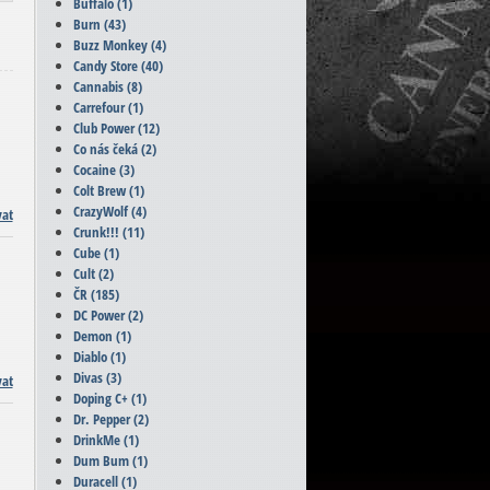
Buffalo
(1)
Burn
(43)
Buzz Monkey
(4)
Candy Store
(40)
Cannabis
(8)
Carrefour
(1)
Club Power
(12)
Co nás čeká
(2)
Cocaine
(3)
Colt Brew
(1)
CrazyWolf
(4)
vat
Crunk!!!
(11)
Cube
(1)
Cult
(2)
ČR
(185)
DC Power
(2)
Demon
(1)
Diablo
(1)
Divas
(3)
vat
Doping C+
(1)
Dr. Pepper
(2)
DrinkMe
(1)
Dum Bum
(1)
Duracell
(1)