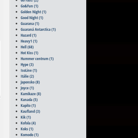
Go Fast!
(2)
Go&Fun
(1)
Golden Night
(1)
Good Night
(1)
Guarana
(1)
Guaraná Antarctica
(1)
Hazard
(1)
Heavy1
(1)
Hell
(68)
Hot Kiss
(1)
Hummer centrum
(1)
Hype
(3)
IsoLine
(1)
Itálie
(2)
Japonsko
(8)
Joyce
(1)
Kamikaze
(8)
Kanada
(5)
Kapíto
(1)
Kaufland
(3)
Kik
(1)
Kofola
(4)
Koks
(1)
Komodo
(1)