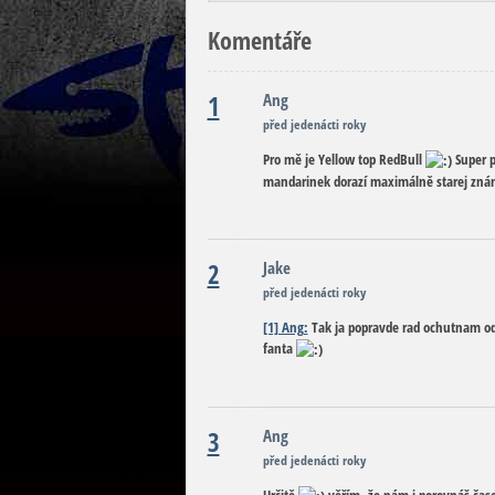
Komentáře
1
Ang
před jedenácti roky
Pro mě je Yellow top RedBull
Super p
mandarinek dorazí maximálně starej zná
2
Jake
před jedenácti roky
[1] Ang:
Tak ja popravde rad ochutnam od 
fanta
3
Ang
před jedenácti roky