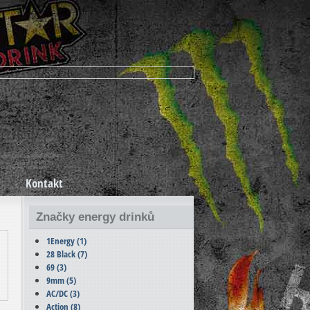
Kontakt
Značky energy drinků
1Energy
(1)
28 Black
(7)
69
(3)
9mm
(5)
AC/DC
(3)
Action
(8)