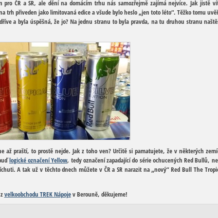
n pro ČR a SR, ale dění na domácím trhu nás samozřejmě zajímá nejvíce. Jak jistě ví
 trh přiveden jako limitovaná edice a všude bylo heslo „jen toto léto“. Těžko tomu uvěř
dříve a byla úspěšná, že jo? Na jednu stranu to byla pravda, na tu druhou stranu naště
e až praští, to prostě nejde. Jak z toho ven? Určitě si pamatujete, že v některých zem
 buď
logické označení Yellow
, tedy označení zapadající do série ochucených Red Bullů, n
příchuti. A tak už v těchto dnech můžete v ČR a SR narazit na „nový“ Red Bull The Tropi
 z
velkoobchodu TREK Nápoje
v Berouně, děkujeme!