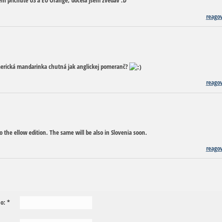
m příchutě US a EU Orange, docela jsem zvědav :D
reago
 americká mandarinka chutná jak anglickej pomeranč?
reago
the ellow edition. The same will be also in Slovenia soon.
reago
o:
*