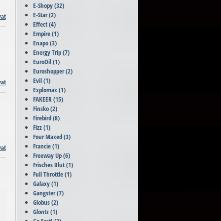
E-Shopy
(32)
E-Star
(2)
vat
Effect
(4)
Empire
(1)
Enapo
(3)
Energy Trip
(7)
EuroOil
(1)
Euroshopper
(2)
Evil
(1)
vat
Explomax
(1)
FAKEER
(15)
Finsko
(2)
Firebird
(8)
Fizz
(1)
Four Maxed
(3)
Francie
(1)
vat
Freeway Up
(6)
Frisches Blut
(1)
Full Throttle
(1)
Galaxy
(1)
Gangster
(7)
Globus
(2)
Glontz
(1)