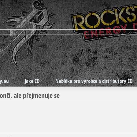
y.eu
Jake ED
Nabídka pro výrobce a distributory ED
nčí, ale přejmenuje se