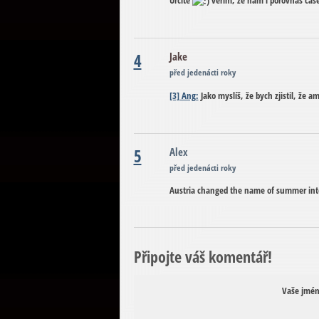
Určitě
věřím, že nám i porovnáš čase
4
Jake
před jedenácti roky
[3] Ang:
Jako myslíš, že bych zjistil, že
5
Alex
před jedenácti roky
Austria changed the name of summer into 
Připojte váš komentář!
Vaše jmén