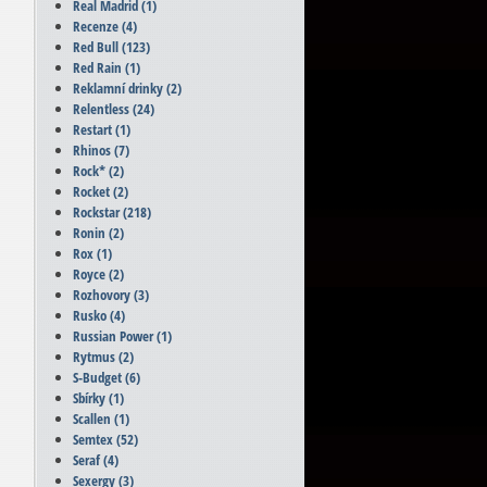
Real Madrid
(1)
Recenze
(4)
Red Bull
(123)
Red Rain
(1)
Reklamní drinky
(2)
Relentless
(24)
Restart
(1)
Rhinos
(7)
Rock*
(2)
Rocket
(2)
Rockstar
(218)
Ronin
(2)
Rox
(1)
Royce
(2)
Rozhovory
(3)
Rusko
(4)
Russian Power
(1)
Rytmus
(2)
S-Budget
(6)
Sbírky
(1)
Scallen
(1)
Semtex
(52)
Seraf
(4)
Sexergy
(3)