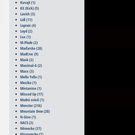
Kuvajt
(1)
KX (Kick)
(5)
Lavish
(3)
Lidl
(11)
Loprais
(4)
Loyd
(2)
Lux
(1)
M-Plode
(2)
Maďarsko
(28)
MadCroc
(9)
Mask
(2)
Maximal-G
(2)
Maxx
(3)
Mello Yello
(1)
Mexiko
(1)
Mintanine
(1)
Mixxed Up
(17)
Modrá svině
(1)
Monster
(216)
Mountain Dew
(20)
N-Gine
(1)
NACS
(3)
Německo
(37)
Nizozemsko
(2)