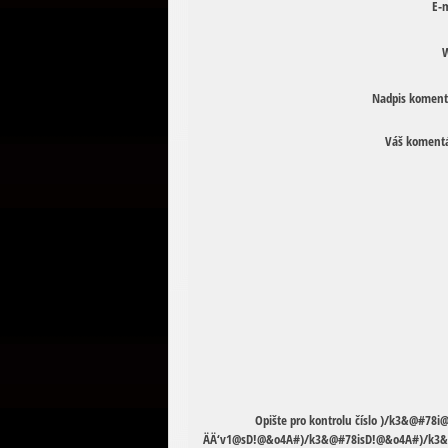
E-m
W
Nadpis koment
Váš komentá
Opište pro kontrolu číslo
)
/
k
3
&
@
#
7
8
i
Ä
Ä
‘
v
1
@
s
D
!
@
&
o
4
A
#
)
/
k
3
&
@
#
7
8
i
s
D
!
@
&
o
4
A
#
)
/
k
3
&