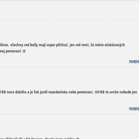
řínos, všechny red bully mají super příchuť, jen mě mrzí, že místo očekávaných
mej pomeranč :D
reago
RB neco dalsiho a je fuk jestli mandarinku nebo pomeranc. Od RB to urcite nebude jen
reago