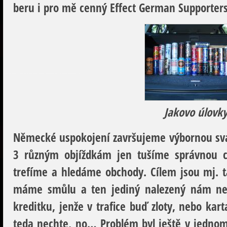
beru i pro mě cenný Effect German Supporters
Jakovo úlovk
Německé uspokojení završujeme výbornou sva
3 různým objíždkám jen tušíme správnou c
trefíme a hledáme obchody. Cílem jsou mj. t
máme smůlu a ten jediný nalezený nám nep
kreditku, jenže v trafice buď zloty, nebo kar
teda nechte, no… Problém byl ještě v jedno