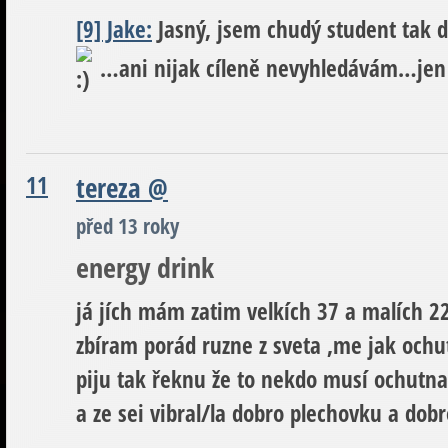
[9] Jake:
Jasný, jsem chudý student tak 
…ani nijak cíleně nevyhledávám…jen 
11
tereza
@
před 13 roky
energy drink
já jích mám zatim velkích 37 a malích 22
zbíram porád ruzne z sveta ,me jak och
piju tak řeknu že to nekdo musí ochutnat
a ze sei vibral/la dobro plechovku a dobr