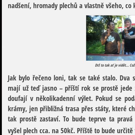
nadšení, hromady plechů a vlastně všeho, co 
Drž to tak ať je vidět… Což
Jak bylo řečeno loni, tak se také stalo. Dva 
mají už teď jasno – příští rok se prostě jede 
doufají v několikadenní výlet. Pokud se po
krámy, jen přibližná trasa přes státy, které ch
tak prostě zastaví. To bude teprve ta pravá
vyšel plech cca. na 50kč. Příště to bude určitě