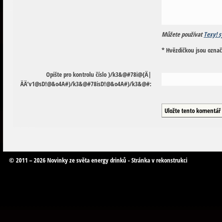
Můžete používat
Texy! s
* Hvězdičkou jsou ozna
Opište pro kontrolu číslo
)
/
k
3
&
@
#
7
8
i
@
{
Ä
|
Ä
Ä
‘
v
1
@
s
D
!
@
&
o
4
A
#
)
/
k
3
&
@
#
7
8
i
s
D
!
@
&
o
4
A
#
)
/
k
3
&
@
#
:
© 2011 – 2026 Novinky ze světa energy drinků - Stránka v rekonstrukci