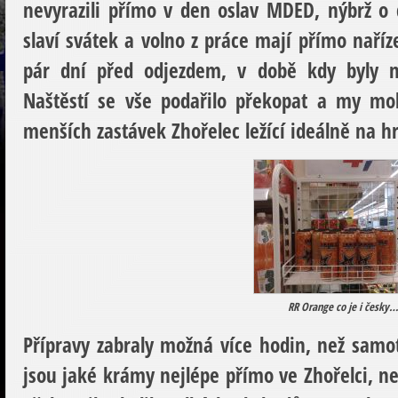
nevyrazili přímo v den oslav MDED, nýbrž o d
slaví svátek a volno z práce mají přímo naříz
pár dní před odjezdem, v době kdy byly n
Naštěstí se vše podařilo překopat a my moh
menších zastávek Zhořelec ležící ideálně na h
RR Orange co je i česky…
Přípravy zabraly možná více hodin, než samotn
jsou jaké krámy nejlépe přímo ve Zhořelci, ne