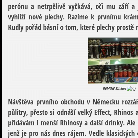
perónu a netrpělivě vyčkává, oči mu září a 
vyhlíží nové plechy. Razíme k prvnímu krámu
Kudly pořád básní o tom, které plechy prostě 
DEMON Bitches
Návštěva prvního obchodu v Německu rozzáři
půlitry, přesto si odnáší velký Effect, Rhinos 
přidávám i menší Rhinosy a další drinky. Ale
jenž je pro nás dnes rájem. Vedle klasický