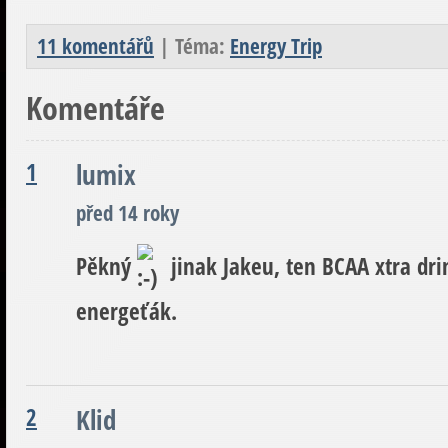
11 komentářů
| Téma:
Energy Trip
Komentáře
1
lumix
před 14 roky
Pěkný
jinak Jakeu, ten BCAA xtra dri
energeťák.
2
Klid