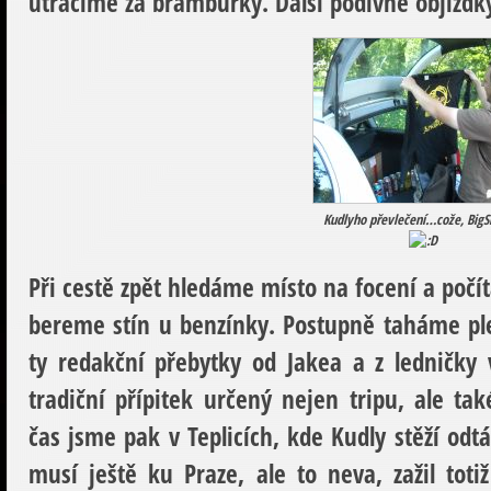
utrácíme za brambůrky. Další podivné objíždk
Kudlyho převlečení…cože, BigS
Při cestě zpět hledáme místo na focení a počí
bereme stín u benzínky. Postupně taháme ple
ty redakční přebytky od Jakea a z ledničk
tradiční přípitek určený nejen tripu, ale 
čas jsme pak v Teplicích, kde Kudly stěží odt
musí ještě ku Praze, ale to neva, zažil totiž