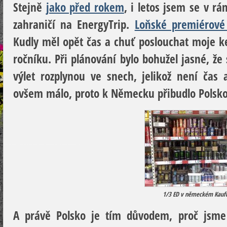
Stejně
jako před rokem
, i letos jsem se v r
zahraničí na EnergyTrip.
Loňské premiérové
Kudly měl opět čas a chuť poslouchat moje k
ročníku. Při plánování bylo bohužel jasné, že
výlet rozplynou ve snech, jelikož není čas
ovšem málo, proto k Německu přibudlo Polsko
1/3 ED v německém Kauf
A právě Polsko je tím důvodem, proč jsme 