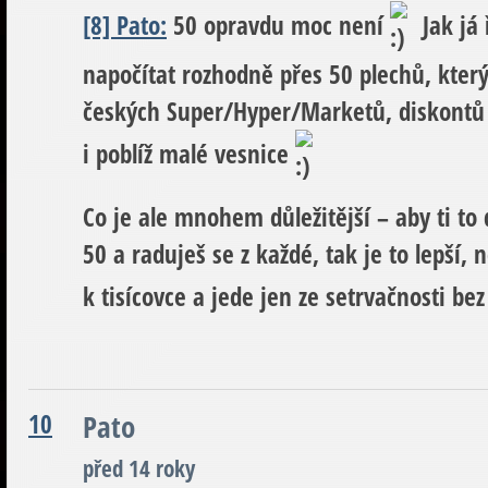
[8] Pato:
50 opravdu moc není
Jak já 
napočítat rozhodně přes 50 plechů, kter
českých Super/Hyper/Mar­ketů, diskontů a
i poblíž malé vesnice
Co je ale mnohem důležitější – aby ti to 
50 a raduješ se z každé, tak je to lepší,
k tisícovce a jede jen ze setrvačnosti be
10
Pato
před 14 roky