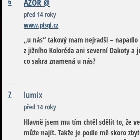
6
AZOR
@
před 14 roky
www.plsql.cz
„u nás“ takový mam nejradši – napadlo t
z jižního Koloréda ani severní Dakoty a je
co sakra znamená u nás?
7
lumix
před 14 roky
Hlavně jsem mu tím chtěl sdělit to, že v
může najít. Takže je podle mě skoro zby