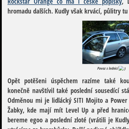
Rockstar Orange co má i české popisky
, 
hromadu dalších. Kudly však krvácí, půlitry t
Povoz s lednicí
Opět potěšeni úspěchem razíme také kou
konečně navštívil také poslední sousedící s
Odměnou mi je lidlácký SITI Mojito a Power
Žabky, kde mají mít Level Up a před hrani
bereme egoo a poslední zloté (vrátili je Ku