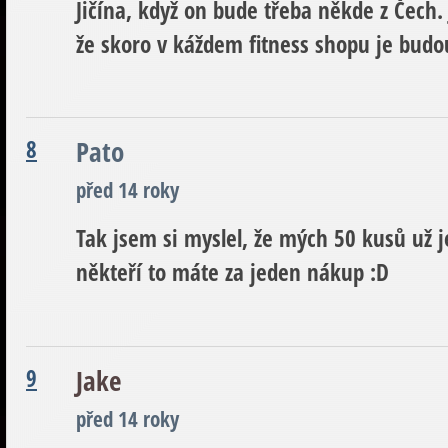
Jičína, když on bude třeba někde z Čech.
že skoro v káždem fitness shopu je budo
8
Pato
před 14 roky
Tak jsem si myslel, že mých 50 kusů už 
někteří to máte za jeden nákup :D
9
Jake
před 14 roky