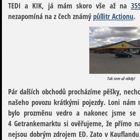
TEDI a KIK, já mám skoro vše až na
35
nezapomíná na z čech známý
půllitr Actionu
.
Tak sem už nikdy!
Pár dalších obchodů procházíme pěšky, nechc
našeho povozu krátkými pojezdy. Loni nám n
bylo prozměnu vedro a nakonec jsme se dok
4 Getrankemarktu si ověřujeme, že přímo na
nejsou dobrým zdrojem ED. Zato v Kauflandu