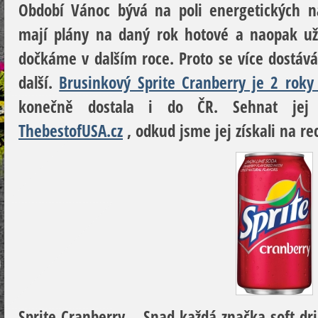
Období Vánoc bývá na poli energetických 
mají plány na daný rok hotové a naopak už
dočkáme v dalším roce. Proto se více dostá
další.
Brusinkový Sprite Cranberry je 2 roky 
konečně dostala i do ČR. Sehnat je
ThebestofUSA.cz
, odkud jsme jej získali na re
Sprite Cranberry – Snad každá značka soft dr