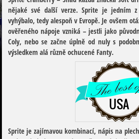
nějaké své další verze. Sprite je jedním 
vyhýbalo, tedy alespoň v Evropě. Je ovšem otá
ověřeného nápoje vzniká – jestli jako původ
Coly, nebo se začne úplně od nuly s podob
výsledkem alá různě ochucené Fanty.
Sprite je zajímavou kombinací, nápis na plec