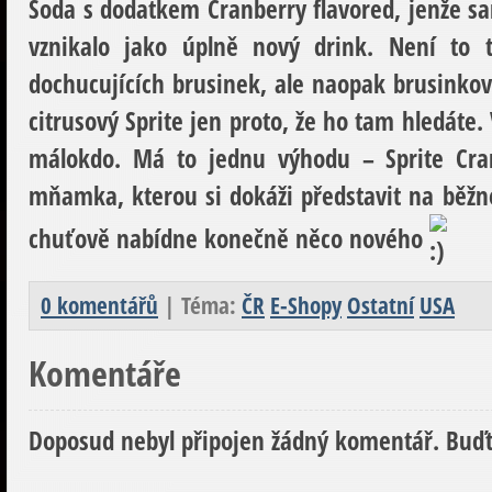
Soda s dodatkem Cranberry flavored, jenže sa
vznikalo jako úplně nový drink. Není to 
dochucujících brusinek, ale naopak brusinkov
citrusový Sprite jen proto, že ho tam hledáte.
málokdo. Má to jednu výhodu – Sprite Cra
mňamka, kterou si dokáži představit na běžn
chuťově nabídne konečně něco nového
0 komentářů
| Téma:
ČR
E-Shopy
Ostatní
USA
Komentáře
Doposud nebyl připojen žádný komentář. Buďt