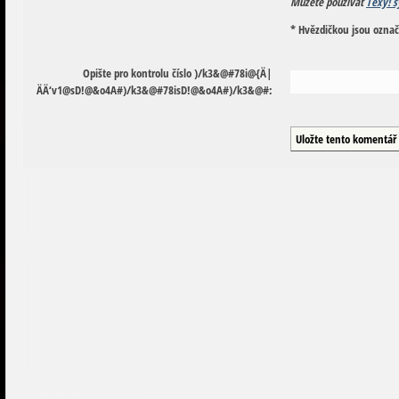
Můžete používat
Texy! s
* Hvězdičkou jsou ozna
Opište pro kontrolu číslo
)
/
k
3
&
@
#
7
8
i
@
{
Ä
|
Ä
Ä
‘
v
1
@
s
D
!
@
&
o
4
A
#
)
/
k
3
&
@
#
7
8
i
s
D
!
@
&
o
4
A
#
)
/
k
3
&
@
#
: