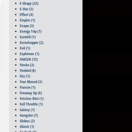
E-Shopy
(32)
E-Star
(2)
Effect
(4)
Empire
(1)
Enapo
(3)
Energy Trip
(7)
EuroOil
(1)
Euroshopper
(2)
Evil
(1)
Explomax
(1)
FAKEER
(15)
Finsko
(2)
Firebird
(8)
Fizz
(1)
Four Maxed
(3)
Francie
(1)
Freeway Up
(6)
Frisches Blut
(1)
Full Throttle
(1)
Galaxy
(1)
Gangster
(7)
Globus
(2)
Glontz
(1)