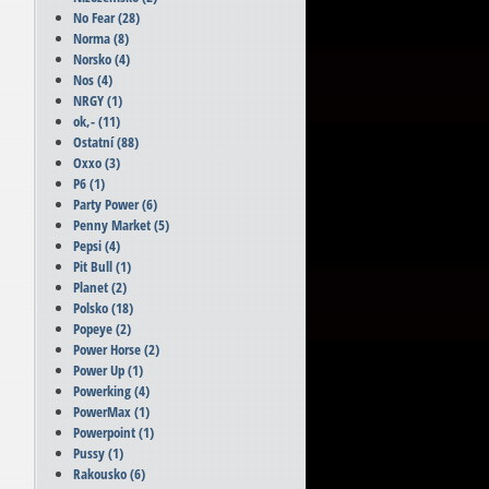
No Fear
(28)
Norma
(8)
Norsko
(4)
Nos
(4)
NRGY
(1)
ok,-
(11)
Ostatní
(88)
Oxxo
(3)
P6
(1)
Party Power
(6)
Penny Market
(5)
Pepsi
(4)
Pit Bull
(1)
Planet
(2)
Polsko
(18)
Popeye
(2)
Power Horse
(2)
Power Up
(1)
Powerking
(4)
PowerMax
(1)
Powerpoint
(1)
Pussy
(1)
Rakousko
(6)