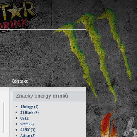
Kontakt
Značky energy drinků
1Energy
(1)
28 Black
(7)
69
(3)
9mm
(5)
AC/DC
(3)
Action
(8)