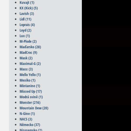
Kuvajt
(1)
KX (Kick)
(5)
Lavish
(3)
Lidl
(11)
Loprais
(4)
Loyd
(2)
Lux
(1)
M-Plode
(2)
Maďarsko
(28)
MadCroc
(9)
Mask
(2)
Maximal-G
(2)
Maxx
(3)
Mello Yello
(1)
Mexiko
(1)
Mintanine
(1)
Mixxed Up
(17)
Modrá svině
(1)
Monster
(216)
Mountain Dew
(20)
N-Gine
(1)
NACS
(3)
Německo
(37)
Nizozemsko
(2)