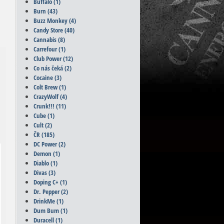
Buffalo
(1)
Burn
(43)
Buzz Monkey
(4)
Candy Store
(40)
Cannabis
(8)
Carrefour
(1)
Club Power
(12)
Co nás čeká
(2)
Cocaine
(3)
Colt Brew
(1)
CrazyWolf
(4)
Crunk!!!
(11)
Cube
(1)
Cult
(2)
ČR
(185)
DC Power
(2)
Demon
(1)
Diablo
(1)
Divas
(3)
Doping C+
(1)
Dr. Pepper
(2)
DrinkMe
(1)
Dum Bum
(1)
Duracell
(1)