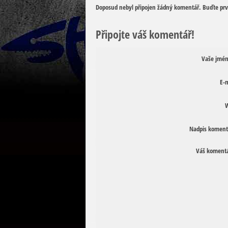
Doposud nebyl připojen žádný komentář. Buďte prv
Připojte váš komentář!
Vaše jmén
E-m
W
Nadpis koment
Váš komentá