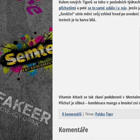
Kolem nových Tigerů se toho v posledních týdnech
příchutěmi
a poté
se to samé událo i u nás
. Jenže 
„funkční“ série mění svůj vzhled hned po uvedení 
textech je tu barva bílá.
Vitamin Attack se tak zbaví podobnosti s Mentale
Příchuť je slibná – kombinace manga a broskví zní 
0 komentářů
| Téma:
Polsko
Tiger
Komentáře