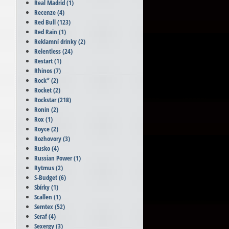
Real Madrid
(1)
Recenze
(4)
Red Bull
(123)
Red Rain
(1)
Reklamní drinky
(2)
Relentless
(24)
Restart
(1)
Rhinos
(7)
Rock*
(2)
Rocket
(2)
Rockstar
(218)
Ronin
(2)
Rox
(1)
Royce
(2)
Rozhovory
(3)
Rusko
(4)
Russian Power
(1)
Rytmus
(2)
S-Budget
(6)
Sbírky
(1)
Scallen
(1)
Semtex
(52)
Seraf
(4)
Sexergy
(3)