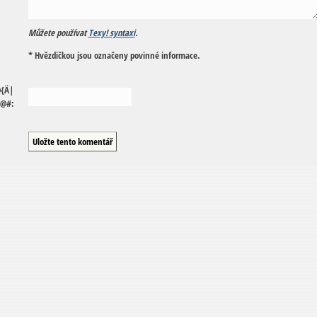
Můžete používat
Texy! syntaxi
.
* Hvězdičkou jsou označeny povinné informace.
@
{
Ä
|
@
#
: