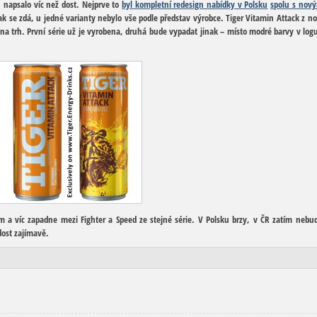
 napsalo víc než dost. Nejprve to
byl kompletní redesign nabídky v Polsku
spolu s nov
jak se zdá, u jedné varianty nebylo vše podle představ výrobce. Tiger Vitamin Attack z n
na trh. První série už je vyrobena, druhá bude vypadat jinak – místo modré barvy v log
m a víc zapadne mezi Fighter a Speed ze stejné série. V Polsku brzy, v ČR zatím nebu
dost zajímavě.