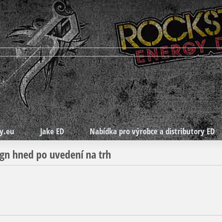
y.eu
Jake ED
Nabídka pro výrobce a distributory ED
ign hned po uvedení na trh