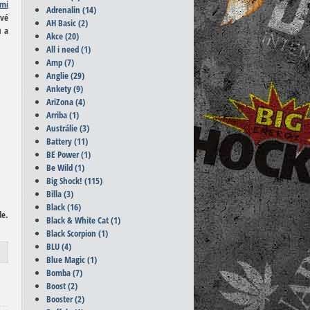
ými
Adrenalin
(14)
ové
AH Basic
(2)
u a
Akce
(20)
All i need
(1)
Amp
(7)
Anglie
(29)
Ankety
(9)
AriZona
(4)
Arriba
(1)
Austrálie
(3)
Battery
(11)
BE Power
(1)
Be Wild
(1)
Big Shock!
(115)
Billa
(3)
Black
(16)
de.
Black & White Cat
(1)
Black Scorpion
(1)
BLU
(4)
Blue Magic
(1)
Bomba
(7)
Boost
(2)
Booster
(2)