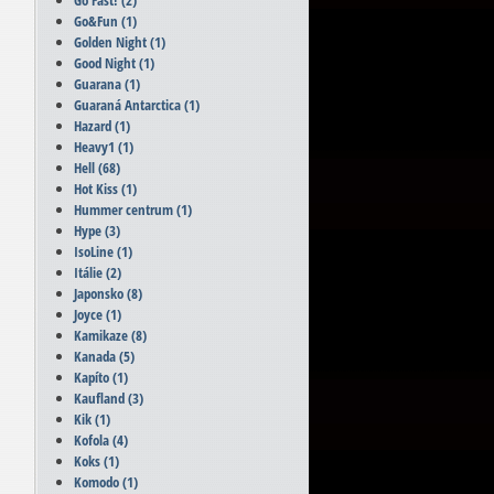
Go Fast!
(2)
Go&Fun
(1)
Golden Night
(1)
Good Night
(1)
Guarana
(1)
Guaraná Antarctica
(1)
Hazard
(1)
Heavy1
(1)
Hell
(68)
Hot Kiss
(1)
Hummer centrum
(1)
Hype
(3)
IsoLine
(1)
Itálie
(2)
Japonsko
(8)
Joyce
(1)
Kamikaze
(8)
Kanada
(5)
Kapíto
(1)
Kaufland
(3)
Kik
(1)
Kofola
(4)
Koks
(1)
Komodo
(1)