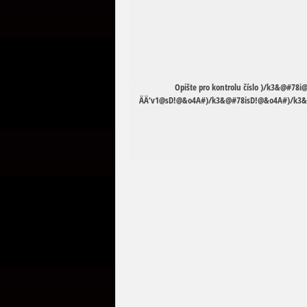
Opište pro kontrolu číslo
)
/
k
3
&
@
#
7
8
i
Ä
Ä
‘
v
1
@
s
D
!
@
&
o
4
A
#
)
/
k
3
&
@
#
7
8
i
s
D
!
@
&
o
4
A
#
)
/
k
3
&