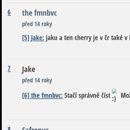
6
the fmnbvc
před 14 roky
[5] Jake:
jaku a ten cherry je v čr také v
7
Jake
před 14 roky
[6] the fmnbvc:
Stačí správně číst
Mož
8
Safronus