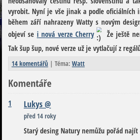
neobsahovaly češtinu resp. slovenštinu a ta
vyrobit. Nyní je vše jinak a podle oficiálníc
během září nahrazeny Watty s novým desig
objeví se
i nová verze Cherry
Že ještě ne
Tak šup šup, nové verze už je vytlačují z regál
14 komentářů
| Téma:
Watt
Komentáře
1
Lukys
@
před 14 roky
Starý desing Natury nemůžu pořád najít 