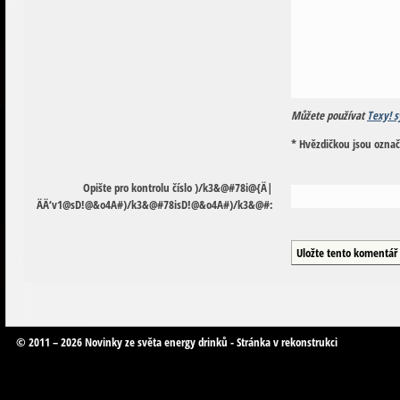
Můžete používat
Texy! s
* Hvězdičkou jsou ozna
Opište pro kontrolu číslo
)
/
k
3
&
@
#
7
8
i
@
{
Ä
|
Ä
Ä
‘
v
1
@
s
D
!
@
&
o
4
A
#
)
/
k
3
&
@
#
7
8
i
s
D
!
@
&
o
4
A
#
)
/
k
3
&
@
#
:
© 2011 – 2026 Novinky ze světa energy drinků - Stránka v rekonstrukci