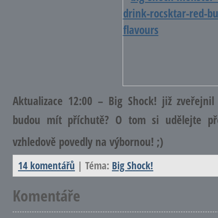
Aktualizace 12:00
– Big Shock! již zveřejni
budou mít příchutě? O tom si udělejte p
vzhledově povedly na výbornou! ;)
14 komentářů
| Téma:
Big Shock!
Komentáře