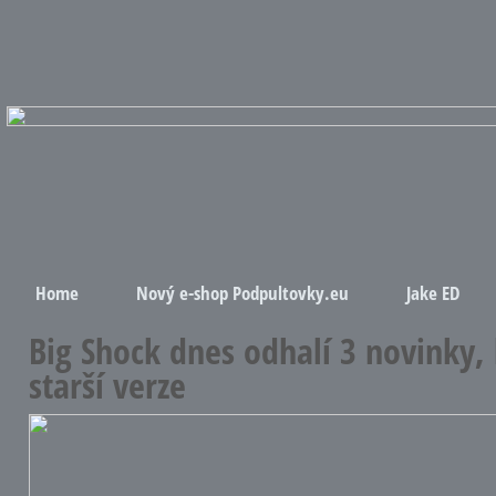
Home
Nový e-shop Podpultovky.eu
Jake ED
Big Shock dnes odhalí 3 novinky, 
starší verze