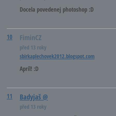
Docela povedenej photoshop :D
10
FiminCZ
před 13 roky
sbirkaplechovek2012.blogspot.com
Apríl! :D
11
Badyjaš
@
před 13 roky