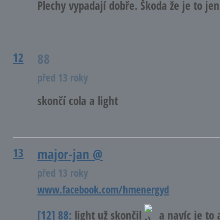
Plechy vypadají dobře. Škoda že je to jen 
12
88
před 13 roky
skončí cola a light
13
major-jan
@
před 13 roky
www.facebook.com/hmenergyd
[12] 88:
light už skončil
a navíc je to 