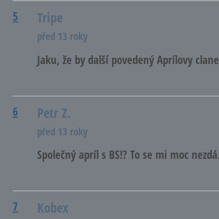
5
Tripe
před 13 roky
Jaku, že by další povedený Aprílovy clan
6
Petr Z.
před 13 roky
Společný apríl s BS!? To se mi moc nezd
7
Kobex