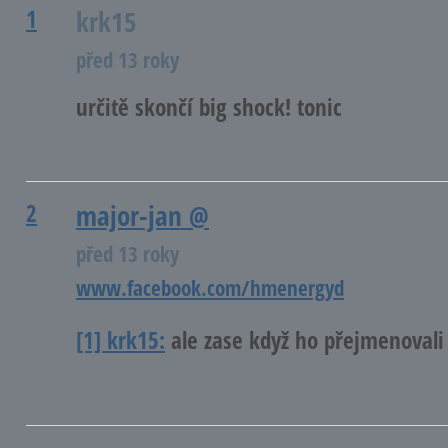
1
krk15
před 13 roky
určitě skončí big shock! tonic
2
major-jan
@
před 13 roky
www.facebook.com/hmenergyd
[1] krk15:
ale zase když ho přejmenoval