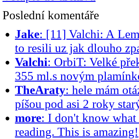
Poslední komentáře
Jake
:
[11] Valchi: A Lem
to resili uz jak dlouho 
Valchi
:
OrbiT: Velké pře
355 ml.s novým plamínk
TheAraty
:
hele mám otá
píšou pod asi 2 roky star
more
:
I don't know what 
reading. This is amazing!