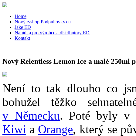
Home
Nový e-shop Podpultovky.eu
Jake ED
Nabídka pro výrobce a distributory ED
Kontakt
Nový Relentless Lemon Ice a malé 250ml p
Není to tak dlouho co js
bohužel těžko sehnate
v Německu
. Poté byly v
Kiwi
a
Orange
, který se p