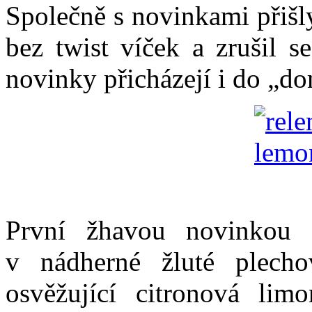
Společně s novinkami přišl
bez twist víček a zrušil s
novinky přicházejí i do „d
První žhavou novinkou 
v nádherné žluté plech
osvěžující citronová lim