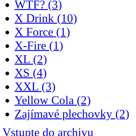
WTF?
(3)
X Drink
(10)
X Force
(1)
X-Fire
(1)
XL
(2)
XS
(4)
XXL
(3)
Yellow Cola
(2)
Zajímavé plechovky
(2)
Vstupte do archivu