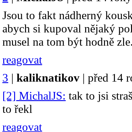
Jsou to fakt nádherný kousk
abych si kupoval nějaký po
musel na tom být hodně zle
reagovat
3
|
kaliknatikov
|
před 14 
[2] MichalJS:
tak to jsi str
to řekl
reagovat