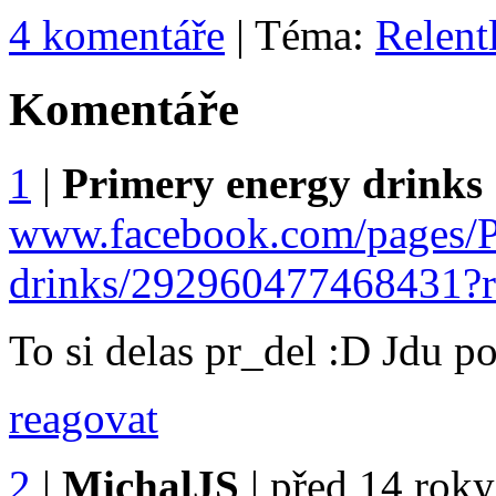
4 komentáře
| Téma:
Relent
Komentáře
1
|
Primery energy drinks
www.facebook.com/pages/P
drinks/292960477468431?
To si delas pr_del :D Jdu po
reagovat
2
|
MichalJS
|
před 14 roky