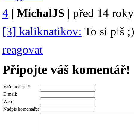
4
|
MichalJS
|
před 14 roky
[3] kaliknatikov:
To si piš ;
reagovat
Připojte váš komentář!
Vaše jméno:
*
E-mail:
Web:
Nadpis komentáře: