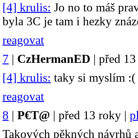
[4] krulis:
Jo no to máš prav
byla 3C je tam i hezky znáz
reagovat
7
|
CzHermanED
|
před 13
[4] krulis:
taky si myslím :(
reagovat
8
|
P€T@
|
před 13 roky
|
p
Takových pěkných návrhů a 