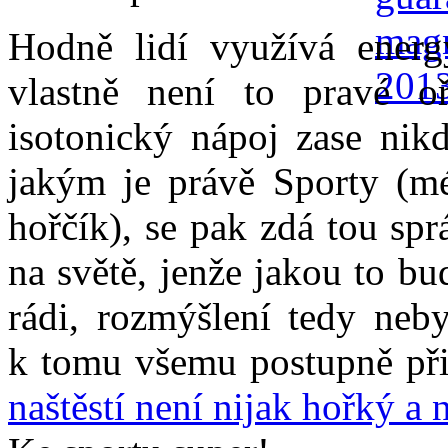
Hodně lidí využívá energ
vlastně není to pravé o
isotonický nápoj zase nik
jakým je právě Sporty (mé
hořčík), se pak zdá tou sp
na světě, jenže jakou to b
rádi, rozmýšlení tedy neby
k tomu všemu postupně při
naštěstí není nijak hořký a