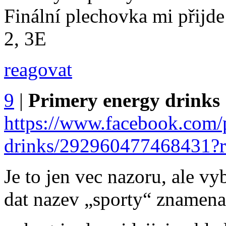
Finální plechovka mi přijd
2, 3E
reagovat
9
|
Primery energy drinks
https://www.facebook.com/
drinks/292960477468431?r
Je to jen vec nazoru, ale v
dat nazev „sporty“ znamena