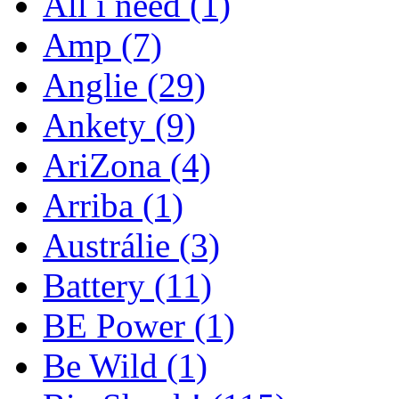
All i need
(1)
Amp
(7)
Anglie
(29)
Ankety
(9)
AriZona
(4)
Arriba
(1)
Austrálie
(3)
Battery
(11)
BE Power
(1)
Be Wild
(1)