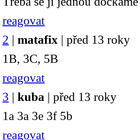
Třeba se jí jednou dočkám
reagovat
2
|
matafix
|
před 13 roky
1B, 3C, 5B
reagovat
3
|
kuba
|
před 13 roky
1a 3a 3e 3f 5b
reagovat