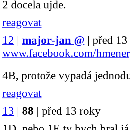
2 docela ujde.
reagovat
12
|
major-jan
@
|
před 13
www.facebook.com/hmene
4B, protože vypadá jednod
reagovat
13
|
88
|
před 13 roky
1D ,nebo 1E ty bych bral já