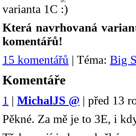
varianta 1C
Která navrhovaná varianta
komentářů!
15 komentářů
| Téma:
Big 
Komentáře
1
|
MichalJS
@
|
před 13 r
Pěkné. Za mě je to 3E, i kd