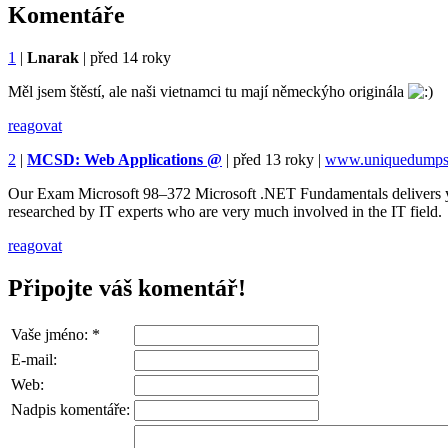
Komentáře
1
|
Lnarak
|
před 14 roky
Měl jsem štěstí, ale naši vietnamci tu mají německýho originála
reagovat
2
|
MCSD: Web Applications
@
|
před 13 roky
|
www.uniquedumps.
Our Exam Microsoft 98–372 Microsoft .NET Fundamentals delivers you
researched by IT experts who are very much involved in the IT field.
reagovat
Připojte váš komentář!
Vaše jméno:
*
E-mail:
Web:
Nadpis komentáře: