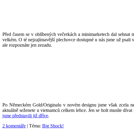
Před časem se v oblíbených večerkách a minimarketech dal sehnat
velkém. O té nejzajímavější plechovce dostupné u nás jsme už psali
ale rozpoznáte jen zezadu.
Po Německém Gold/Originalu v novém designu jsme však zcela neo
aktuálně seženete u vietnamců celkem lehce. Jen se holt musíte díva
jsme představili již dříve
.
2 komentáře
| Téma:
Big Shock!