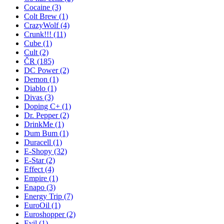
Cocaine
(3)
Colt Brew
(1)
CrazyWolf
(4)
Crunk!!!
(11)
Cube
(1)
Cult
(2)
ČR
(185)
DC Power
(2)
Demon
(1)
Diablo
(1)
Divas
(3)
Doping C+
(1)
Dr. Pepper
(2)
DrinkMe
(1)
Dum Bum
(1)
Duracell
(1)
E-Shopy
(32)
E-Star
(2)
Effect
(4)
Empire
(1)
Enapo
(3)
Energy Trip
(7)
EuroOil
(1)
Euroshopper
(2)
Evil
(1)