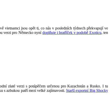
ávě vietnamci jsou opět ti, co nás v posledních týdnech překvapují ve
u verzi pro Německo nyní
doplňuje i bratříček v podobě Exoticu
, ten
ní zlaté verzi s potápěčem určenou pro Kazachstán a Rusko. I tu
ku s azbukou patří mezi velké zajímavosti.
Starší exportní Big Shocky