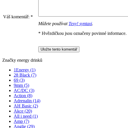
Váš komentář:
*
Můžete používat
Texy! syntaxi
.
* Hvězdičkou jsou označeny povinné informace.
Značky energy drinků
1Energy
(1)
28 Black
(7)
69
(3)
9mm
(5)
AC/DC
(3)
Action
(8)
Adrenalin
(14)
AH Basic
(2)
Akce
(20)
All i need
(1)
Amp
(7)
Anglie
(29)