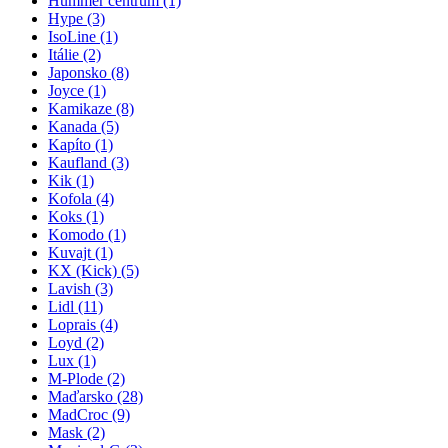
Hummer centrum
(1)
Hype
(3)
IsoLine
(1)
Itálie
(2)
Japonsko
(8)
Joyce
(1)
Kamikaze
(8)
Kanada
(5)
Kapíto
(1)
Kaufland
(3)
Kik
(1)
Kofola
(4)
Koks
(1)
Komodo
(1)
Kuvajt
(1)
KX (Kick)
(5)
Lavish
(3)
Lidl
(11)
Loprais
(4)
Loyd
(2)
Lux
(1)
M-Plode
(2)
Maďarsko
(28)
MadCroc
(9)
Mask
(2)