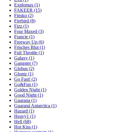
Explomax
(1)
FAKEER
(15)
Finsko
(2)
Firebird
(8)
Fizz
(1)
Four Maxed
(3)
Francie
(1)
Freeway Up
(6)
Frisches Blut
(1)
Full Throttle
(1)
Galaxy
(1)
Gangster
(7)
Globus
(2)
Glontz
(1)
Go Fast!
(2)
Go&Fun
(1)
Golden Night
(1)
Good Night
(1)
Guarana
(1)
Guaraná Antarctica
(1)
Hazard
(1)
Heavy1
(1)
Hell
(68)
Hot Kiss
(1)