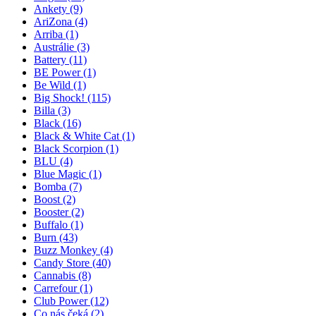
Ankety
(9)
AriZona
(4)
Arriba
(1)
Austrálie
(3)
Battery
(11)
BE Power
(1)
Be Wild
(1)
Big Shock!
(115)
Billa
(3)
Black
(16)
Black & White Cat
(1)
Black Scorpion
(1)
BLU
(4)
Blue Magic
(1)
Bomba
(7)
Boost
(2)
Booster
(2)
Buffalo
(1)
Burn
(43)
Buzz Monkey
(4)
Candy Store
(40)
Cannabis
(8)
Carrefour
(1)
Club Power
(12)
Co nás čeká
(2)