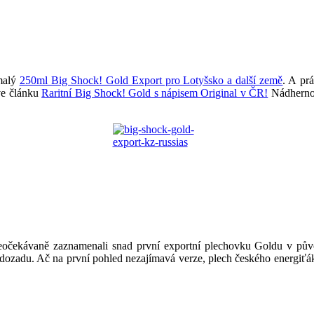
 malý
250ml Big Shock! Gold Export pro Lotyšsko a další země
. A pr
 ve článku
Raritní Big Shock! Gold s nápisem Original v ČR!
Nádherno
čekávaně zaznamenali snad první exportní plechovku Goldu v původ
t dozadu. Ač na první pohled nezajímavá verze, plech českého energiťá