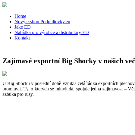
Home
Nový e-shop Podpultovky.eu
Jake ED
Nabídka pro výrobce a distributory ED
Kontakt
Zajímavé exportní Big Shocky v našich ve
U Big Shocku v poslední době vznikla celá řádka exportních plechove
promluvit. Ty, o kterých se mluvit dá, spojuje jedna zajímavost – Vě
azbuka pro rusy.