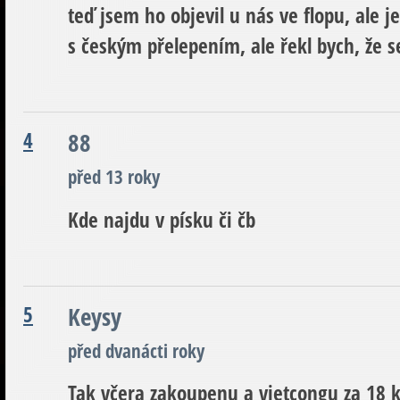
teď jsem ho objevil u nás ve flopu, ale 
s českým přelepením, ale řekl bych, že s
4
88
před 13 roky
Kde najdu v písku či čb
5
Keysy
před dvanácti roky
Tak včera zakoupenu a vietcongu za 18 kc