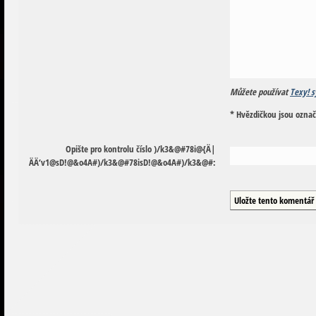
Můžete používat
Texy! s
* Hvězdičkou jsou ozna
Opište pro kontrolu číslo
)
/
k
3
&
@
#
7
8
i
@
{
Ä
|
Ä
Ä
‘
v
1
@
s
D
!
@
&
o
4
A
#
)
/
k
3
&
@
#
7
8
i
s
D
!
@
&
o
4
A
#
)
/
k
3
&
@
#
: