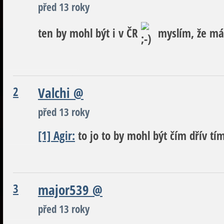
před 13 roky
ten by mohl být i v ČR
myslím, že má
2
Valchi
@
před 13 roky
[1] Agir:
to jo to by mohl být čím dřív tím
3
major539
@
před 13 roky