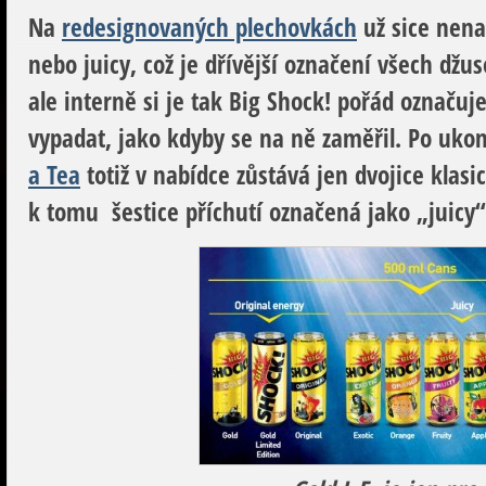
Na
redesignovaných plechovkách
už sice nena
nebo juicy, což je dřívější označení všech džu
ale interně si je tak Big Shock! pořád označuje
vypadat, jako kdyby se na ně zaměřil. Po uko
a Tea
totiž v nabídce zůstává jen dvojice klas
k tomu šestice příchutí označená jako „juicy“