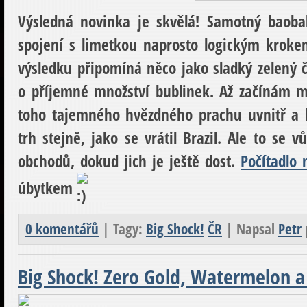
Výsledná novinka je skvělá! Samotný baoba
spojení s limetkou naprosto logickým kroke
výsledku připomíná něco jako sladký zelený č
o příjemné množství bublinek. Až začínám mít
toho tajemného hvězdného prachu uvnitř a l
trh stejně, jako se vrátil Brazil. Ale to se 
obchodů, dokud jich je ještě dost.
Počítadlo 
úbytkem
0 komentářů
| Tagy:
Big Shock!
ČR
| Napsal
Petr
Big Shock! Zero Gold, Watermelon a E