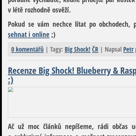
v létě rozhodně osvěží.
Pokud se vám nechce lítat po obchodech, 
sehnat i online
;)
0 komentářů
| Tagy:
Big Shock!
ČR
| Napsal
Petr
Recenze Big Shock! Blueberry & Ras
:)
Ač už moc článků nepíšeme, rádi občas u