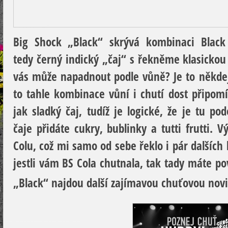
Big Shock „Black“
skrývá kombinaci Black 
tedy černý indický „čaj“ s řekněme klasickou 
vás může napadnout podle vůně? Je to někdejš
to tahle kombinace vůní i chutí dost připom
jak sladký čaj, tudíž je logické, že je tu 
čaje přidáte cukry, bublinky a tutti frutti. 
Colu, což mi samo od sebe řeklo i pár dalších 
jestli vám BS Cola chutnala, tak tady máte p
„Black“ najdou další zajímavou chuťovou no