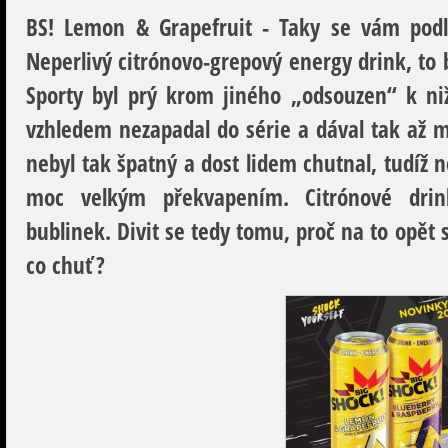
BS! Lemon & Grapefruit -
Taky se vám podle
Neperlivý citrónovo-grepový energy drink, to b
Sporty byl prý krom jiného „odsouzen“ k ni
vzhledem nezapadal do série a dával tak až m
nebyl tak špatný a dost lidem chutnal, tudíž
moc velkým překvapením. Citrónové drin
bublinek. Divit se tedy tomu, proč na to opět s
co chuť?