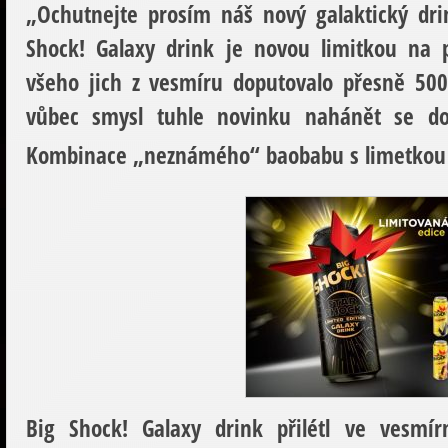
„Ochutnejte prosím náš nový galaktický dri
Shock! Galaxy drink je novou limitkou na 
všeho jich z vesmíru doputovalo přesně 500
vůbec smysl tuhle novinku nahánět se dozv
Kombinace „neznámého“ baobabu s limetkou v
Big Shock! Galaxy drink přilétl ve vesmír