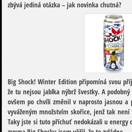
zbývá jediná otázka – jak novinka chutná?
Big Shock! Winter Edition připomíná svou příj
že tu nejsou jablka nýbrž švestky. A podobný b
ovšem po chvíli změnil v naprosto jasnou a 
vyváženým množstvím skořice, jenž tak není
Taky jste si tuto příchuť nedokázali u energy 
zrovna Big Shocku jsem věřil, že to zvládne…