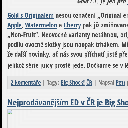
Gold L.E. je jen pro
Gold s Originalem
nesou označení „Original e
Apple
,
Watermelon
a
Cherry
pak již zmiňované 
„Non-Fruit“. Neovocné varianty netáhnou, ori
podílu ovocné složky jsou naopak trhákem. Můž
že další novinky, ač nás svou příchutí jistě p
jelikož série juicy prostě jede. Dočkáme se v 
2 komentáře
| Tagy:
Big Shock!
ČR
| Napsal
Petr
Nejprodávanějším ED v ČR je Big Sh