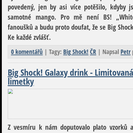
povedený, jen by asi více potěšilo, kdyby 
samotné mango. Pro mě není BS! „White
fanoušků a budu proto doufat, že se Big Shock
Ke každé zvlášť.
0 komentářů
| Tagy:
Big Shock!
ČR
| Napsal
Petr
Big Shock! Galaxy drink - Limitova
limetky
Z vesmíru k nám doputovalo plato vzorků a