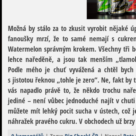
Možná by stálo za to zkusit vyrobit nějaké ú
fanoušky mrzí, že to samé nemají s cukrem,
Watermelon správným krokem. Všechny tři bez
lehce naředěně, a jsou tak menším „tlamol
Podle mého je chuť vyvážená a chtěl bych v
s jistotou řeknou „tohle je zero“. Ne, fakt by
vás napadlo právě to, že někdo trochu nařed
jediné – není vůbec jednoduché najít v chuti 
můžete mít lehký pocit sucha v ústech, což j
náhražek pravého cukru. V obchodech už brzy