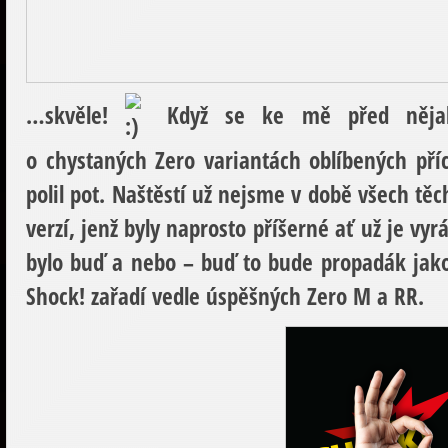
…skvěle!
Když se ke mě před nějako
o chystaných Zero variantách oblíbených pří
polil pot. Naštěstí už nejsme v době všech tě
verzí, jenž byly naprosto příšerné ať už je vyr
bylo buď a nebo – buď to bude propadák jak
Shock! zařadí vedle úspěšných Zero M a RR.