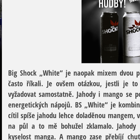
Big Shock „White“
je naopak mixem dvou pří
často říkali. Je ovšem otázkou, jestli je 
vyžadovat samostatně. Jahody i mango se po
energetických nápojů. BS „White“ je kombin
cítil spíše jahodu lehce doladěnou mangem, v
na půl a to mě bohužel zklamalo. Jahody n
kyselost manga. A mango zase přebíjí chuť