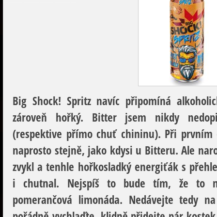
Big Shock! Spritz
navíc připomíná alkoholick
zároveň hořký. Bitter jsem nikdy nedop
(respektive přímo chuť chininu). Při prvním 
naprosto stejně, jako kdysi u Bitteru. Ale naroz
zvykl a tenhle hořkosladký energiťák s přeh
i chutnal. Nejspíš to bude tím, že to n
pomerančová limonáda. Nedávejte tedy na 
pořádně vychlaďte, klidně přidejte pár kostek