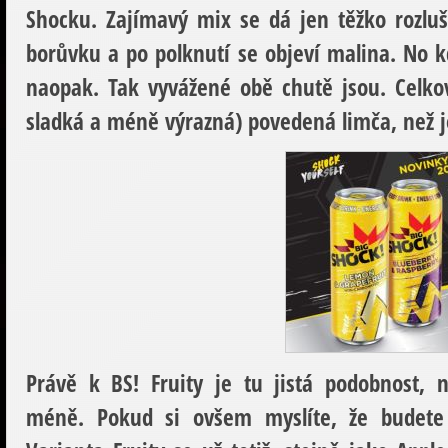
Shocku. Zajímavý mix se dá jen těžko rozlušt
borůvku a po polknutí se objeví malina. No k
naopak. Tak vyvážené obě chutě jsou. Celkov
sladká a méně výrazná) povedená limča, než je
Právě k BS! Fruity je tu jistá podobnost,
méně. Pokud si ovšem myslíte, že budete 