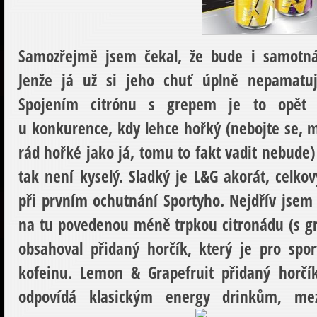
Samozřejmě jsem čekal, že bude i samotn
Jenže já už si jeho chuť úplně nepamatu
Spojením citrónu s grepem je to opět 
u konkurence, kdy lehce hořký (nebojte se, 
rád hořké jako já, tomu to fakt vadit nebude)
tak není kyselý. Sladký je L&G akorát, celk
při prvním ochutnání Sportyho. Nejdřív jsem s
na tu povedenou méně trpkou citronádu (s gre
obsahoval přidaný horčík, který je pro spor
kofeinu. Lemon & Grapefruit přidaný horčí
odpovídá klasickým energy drinkům, me