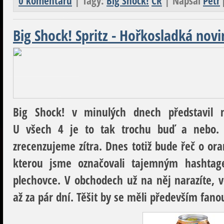
0 komentářů
| Tagy:
Big Shock!
ČR
| Napsal
Petr
Big Shock! Spritz - Hořkosladká novi
Big Shock! v minulých dnech představil n
U všech 4 je to tak trochu buď a nebo. T
zrecenzujeme zítra. Dnes totiž bude řeč o ora
kterou jsme označovali tajemným hashtag
plechovce. V obchodech už na něj narazíte, 
až za pár dní. Těšit by se měli především fano