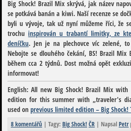
Big Shock! Brazil Mix skrývá, jak název napo
se potkává banán a kiwi. Naší recenze se dočká
byli u vývoje, tak už nyní můžeme říci, že s
trochu
inspirován u trabantí limitky, ze kt
deníčku
. Jen je na plechovce víc zelené, to 
Nebojte se dlouhého čekání, BS! Brazil Mix 
během cca 2 týdnů. Dost možná opět exkluz
informovat!
English:
All new Big Shock! Brazil Mix with B
edition for this summer with „traveler's d
used on
previous limited edition – Big Shock!
8 komentářů
| Tagy:
Big Shock!
ČR
| Napsal
Petr