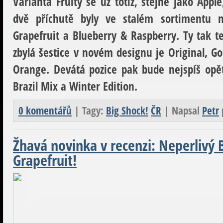
Varianta Fruity se už totiž, stejně jako Appl
dvě příchutě byly ve stalém sortimentu
Grapefruit a Blueberry & Raspberry. Ty tak te
zbylá šestice v novém designu je Original, Go
Orange. Devátá pozice pak bude nejspíš opět
Brazil Mix a Winter Edition.
0 komentářů
| Tagy:
Big Shock!
ČR
| Napsal
Petr
Žhavá novinka v recenzi: Neperlivý
Grapefruit!