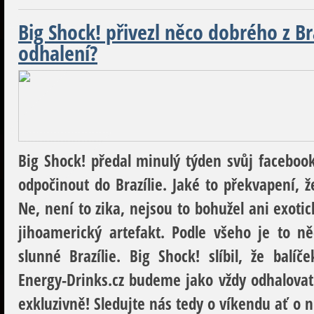
Big Shock! přivezl něco dobrého z Br
odhalení?
Big Shock! předal minulý týden svůj faceboo
odpočinout do Brazílie. Jaké to překvapení, ž
Ne, není to zika, nejsou to bohužel ani exoti
jihoamerický artefakt. Podle všeho je to 
slunné Brazílie. Big Shock! slíbil, že balí
Energy-Drinks.cz budeme jako vždy odhalovat 
exkluzivně! Sledujte nás tedy o víkendu ať o ni