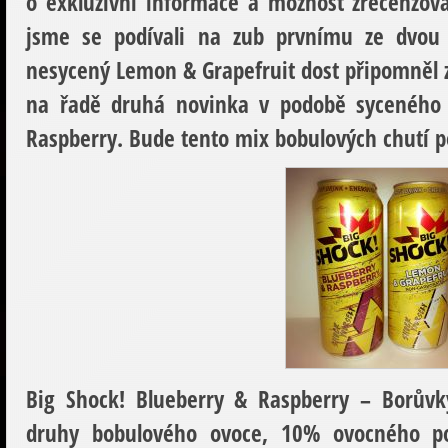
o exkluzivní informace a možnost zrecenzov
jsme se podívali na zub prvnímu ze dvou
nesycený Lemon & Grapefruit dost připomněl z
na řadě druhá novinka v podobě syceného 
Raspberry. Bude tento mix bobulových chutí 
Big Shock! Blueberry & Raspberry – Borůvk
druhy bobulového ovoce, 10% ovocného pod