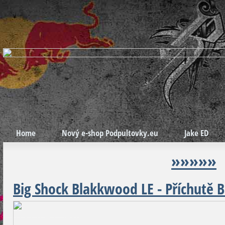
Home
Nový e-shop Podpultovky.eu
Jake ED
»»»»»
Big Shock Blakkwood LE - Příchutě B