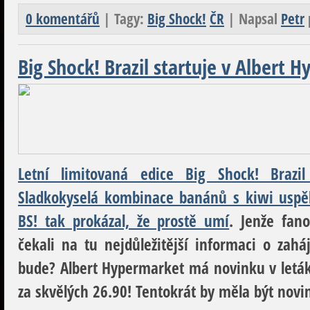
0 komentářů
| Tagy:
Big Shock!
ČR
| Napsal
Petr
Big Shock! Brazil startuje v Albert 
Letní limitovaná edice Big Shock! Brazi
Sladkokyselá kombinace banánů s kiwi uspěl
BS! tak prokázal, že prostě umí
. Jenže fano
čekali na tu nejdůležitější informaci o zah
bude? Albert Hypermarket má novinku v leták
za skvělých 26.90! Tentokrát by měla být nov